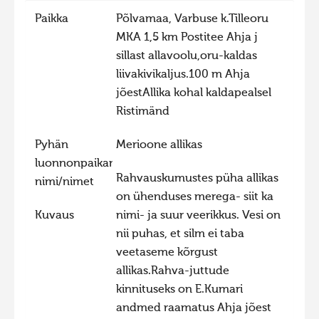
Paikka
Põlvamaa, Varbuse k.Tilleoru
Hiite kuvavõistlus 2015
MKA 1,5 km Postitee Ahja j
Hiite kuvavõistlus 2014
sillast allavoolu,oru-kaldas
Hiite kuvavõistlus 2013
liivakivikaljus.100 m Ahja
jõestAllika kohal kaldapealsel
Hiite kuvavõistlus 2012
Ristimänd
Hiite kuvavõistlus 2011
Hiite kuvavõistlus 2010
Pyhän
Merioone allikas
luonnonpaikan
Hiite kuvavõistlus 2009
Rahvauskumustes püha allikas
nimi/nimet
Hiite kuvavõistlus 2008
on ühenduses merega- siit ka
Kuvaus
nimi- ja suur veerikkus. Vesi on
nii puhas, et silm ei taba
veetaseme kõrgust
allikas.Rahva-juttude
kinnituseks on E.Kumari
andmed raamatus Ahja jõest