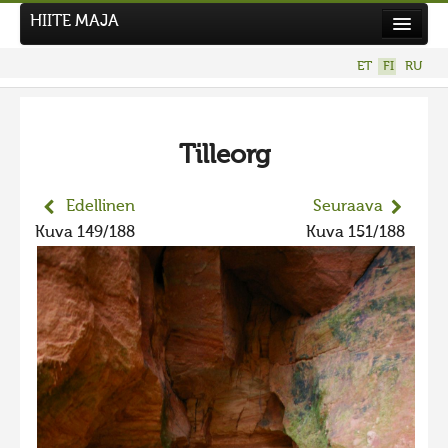
HIITE MAJA
Uutiset
ET
FI
RU
Kuvakilpailut
UUSI KUVAKILPAILU
Tilleorg
Hiite kuvavõistlus 2026
AIEMMAT KILPAILUT
Edellinen
Seuraava
Hiisien kuvakilpailu 2025
Kuva 149/188
Kuva 151/188
2025 kuvakilpailu lisä
Liikuvad kuvad 2025
Hiisien kuvakilpailu 2024
2024 kuvakilpailu lisä
Liikkuvat kuvat 2024
Hiisien kuvakilpailu 2023