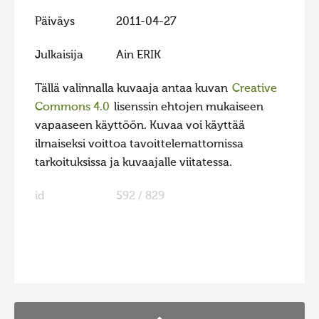
Päiväys
2011-04-27
Julkaisija
Ain ERIK
Tällä valinnalla kuvaaja antaa kuvan
Creative
Commons 4.0
lisenssin ehtojen mukaiseen
vapaaseen käyttöön. Kuvaa voi käyttää
ilmaiseksi voittoa tavoittelemattomissa
tarkoituksissa ja kuvaajalle viitatessa.
id
592 / 829
FaLang translation system by Faboba