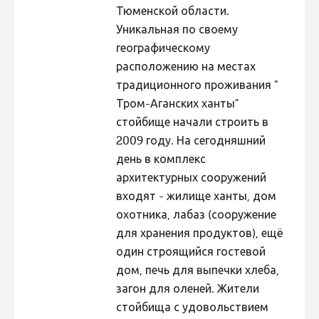
Тюменской области.
Hiite kuvavõistlus 2015
Уникальная по своему
Hiite kuvavõistlus 2014
географическому
расположению на местах
Hiite kuvavõistlus 2013
традиционного проживания "
Hiite kuvavõistlus 2012
Тром-Аганских ханты"
Hiite kuvavõistlus 2011
стойбище начали строить в
2009 году. На сегодняшний
Hiite kuvavõistlus 2010
день в комплекс
Hiite kuvavõistlus 2009
архитектурных сооружений
Hiite kuvavõistlus 2008
входят - жилище ханты, дом
охотника, лабаз (сооружение
для хранения продуктов), ещё
один строящийся гостевой
дом, печь для выпечки хлеба,
загон для оленей. Жители
стойбища с удовольствием