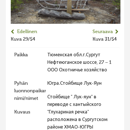
2023 kuvakilpailu lisä
Liikkuvat kuvat 2023
Hiite kuvavõistlus 2022
Edellinen
Seuraava
Hiite kuvavõistlus 2022 lisa
Kuva 29/54
Kuva 31/54
Liikkuvat kuvat 2022
Paikka
Тюменская обл.г.Сургут
Hiite kuvavõistlus 2021
Нефтеюганское шоссе, 27 – 1
Liikkuvat kuvat 2021
ООО Охотничье хозяйство
Hiite kuvavõistlus 2020
Pyhän
Югра.Стойбище Лук-Яун
Liikkuvat kuvat 2020
luonnonpaikan
Стойбище " Лук-яун" в
Hiite kuvavõistlus 2019
nimi/nimet
переводе с хантыйского
Hiite kuvavõistlus 2018
Kuvaus
"Глухариная речка"
Hiite kuvavõistlus 2017
расположена в Сургутском
районе ХМАО-ЮГРЫ
Hiite kuvavõistlus 2016