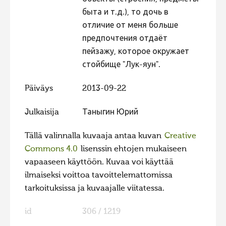
быта и т.д.), то дочь в
отличие от меня больше
предпочтения отдаёт
пейзажу, которое окружает
стойбище "Лук-яун".
Päiväys
2013-09-22
Julkaisija
Таныгин Юрий
Tällä valinnalla kuvaaja antaa kuvan
Creative
Commons 4.0
lisenssin ehtojen mukaiseen
vapaaseen käyttöön. Kuvaa voi käyttää
ilmaiseksi voittoa tavoittelemattomissa
tarkoituksissa ja kuvaajalle viitatessa.
id
306 / 1219