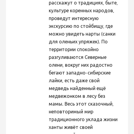
расскажут о традициях, быте,
культуре коренных народов,
проведут интересную
экскурсию по стойбищу, где
можно увидеть нарты (санки
для оленьих упряжек). По
территории спокойно
разгуливаются Северные
олени, вокруг них радостно
бегают западно-сибирские
лайки, есть даже свой
медведь найденный ещё
медвежонком в лесу без
мамы. Весь этот сказочный,
неповторимый мир
традиционного уклада жизни
ханты живёт своей