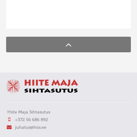
FaLang translation system by Faboba
Hiite Maja Sihtasutus
+372 56 686 892
juhatus@hiis.ee