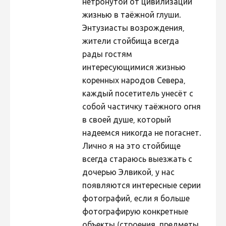
нетронутой от цивилизации
жизнью в таёжной глуши.
Энтузиасты возрождения,
жители стойбища всегда
рады гостям
интересующимися жизнью
коренных народов Севера,
каждый посетитель унесёт с
собой частичку таёжного огня
в своей душе, который
надеемся никогда не погаснет.
Лично я на это стойбище
всегда стараюсь выезжать с
дочерью Элвикой, у нас
появляются интересные серии
фотографий, если я больше
фотографирую конкретные
объекты (строения, предметы