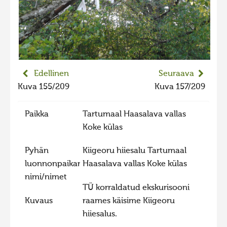
2023 kuvakilpailu lisä
Liikkuvat kuvat 2023
Hiite kuvavõistlus 2022
Hiite kuvavõistlus 2022 lisa
Edellinen
Seuraava
Liikkuvat kuvat 2022
Kuva 155/209
Kuva 157/209
Hiite kuvavõistlus 2021
Paikka
Tartumaal Haasalava vallas
Liikkuvat kuvat 2021
Koke külas
Hiite kuvavõistlus 2020
Pyhän
Kiigeoru hiiesalu Tartumaal
Liikkuvat kuvat 2020
luonnonpaikan
Haasalava vallas Koke külas
Hiite kuvavõistlus 2019
nimi/nimet
Hiite kuvavõistlus 2018
TÜ korraldatud ekskurisooni
Kuvaus
raames käisime Kiigeoru
Hiite kuvavõistlus 2017
hiiesalus.
Hiite kuvavõistlus 2016