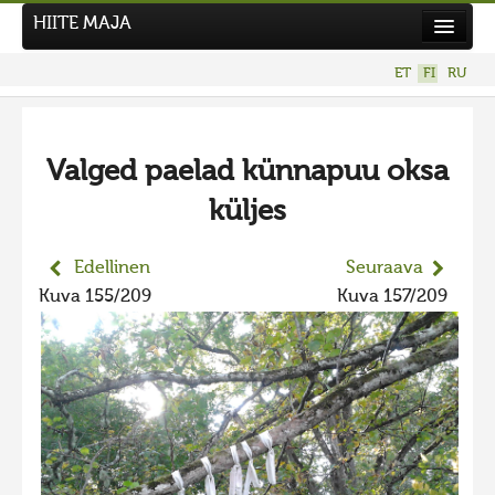
HIITE MAJA
Uutiset
ET
FI
RU
Kuvakilpailut
UUSI KUVAKILPAILU
Valged paelad künnapuu oksa
Hiite kuvavõistlus 2026
küljes
AIEMMAT KILPAILUT
Hiisien kuvakilpailu 2025
Edellinen
Seuraava
2025 kuvakilpailu lisä
Kuva 155/209
Kuva 157/209
Liikuvad kuvad 2025
Hiisien kuvakilpailu 2024
2024 kuvakilpailu lisä
Liikkuvat kuvat 2024
Hiisien kuvakilpailu 2023