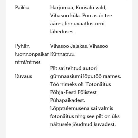
Paikka
Harjumaa, Kuusalu vald,
Hiite kuvavõistlus 2015
Vihasoo küla. Puu asub tee
Hiite kuvavõistlus 2014
ääres, linnuvaatlustorni
Hiite kuvavõistlus 2013
läheduses.
Hiite kuvavõistlus 2012
Pyhän
Vihasoo Jalakas, Vihasoo
Hiite kuvavõistlus 2011
luonnonpaikan
Künnapuu
nimi/nimet
Hiite kuvavõistlus 2010
Pilt sai tehtud autori
Hiite kuvavõistlus 2009
Kuvaus
gümnaasiumi lõputöö raames.
Hiite kuvavõistlus 2008
Töö nimeks oli "Fotonäitus
Põhja-Eesti Põlistest
Pühapaikadest.
Lõpptulemusena sai valmis
fotonäitus ning see pilt on üks
näitusele jõudnud kuvadest.