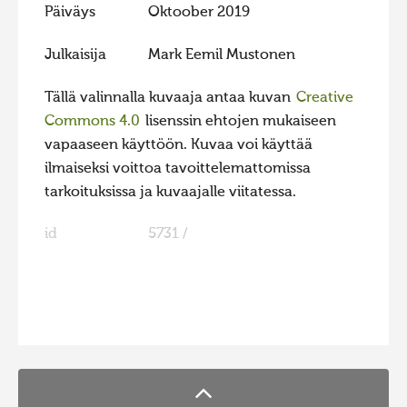
Päiväys
Oktoober 2019
Julkaisija
Mark Eemil Mustonen
Tällä valinnalla kuvaaja antaa kuvan
Creative
Commons 4.0
lisenssin ehtojen mukaiseen
vapaaseen käyttöön. Kuvaa voi käyttää
ilmaiseksi voittoa tavoittelemattomissa
tarkoituksissa ja kuvaajalle viitatessa.
id
5731 /
FaLang translation system by Faboba