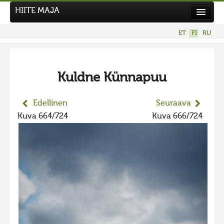
HIITE MAJA
Uutiset
ET
FI
RU
Kuvakilpailut
UUSI KUVAKILPAILU
Kuldne Künnapuu
Hiite kuvavõistlus 2026
AIEMMAT KILPAILUT
Edellinen
Seuraava
Hiisien kuvakilpailu 2025
Kuva 664/724
Kuva 666/724
2025 kuvakilpailu lisä
Liikuvad kuvad 2025
Hiisien kuvakilpailu 2024
2024 kuvakilpailu lisä
Liikkuvat kuvat 2024
Hiisien kuvakilpailu 2023