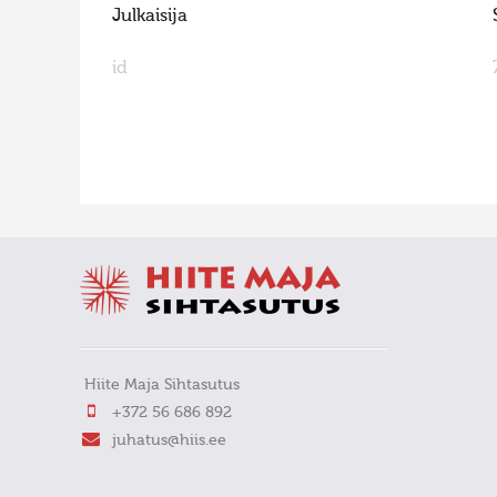
Julkaisija
id
FaLang translation system by Faboba
Hiite Maja Sihtasutus
+372 56 686 892
juhatus@hiis.ee