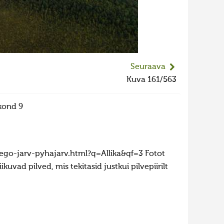
Seuraava
Kuva 161/563
kond 9
eego-jarv-pyhajarv.html?q=Allika&qf=3 Fotot
ikuvad pilved, mis tekitasid justkui pilvepiirilt