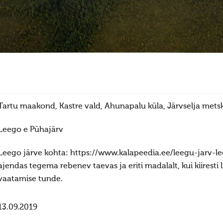
Tartu maakond, Kastre vald, Ahunapalu küla, Järvselja mets
Leego e Pühajärv
Leego järve kohta: https://www.kalapeedia.ee/leegu-jarv-l
ajendas tegema rebenev taevas ja eriti madalalt, kui kiiresti li
vaatamise tunde.
13.09.2019