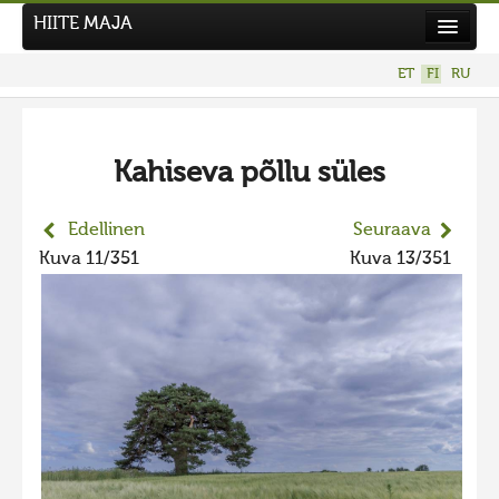
HIITE MAJA
Uutiset
ET
FI
RU
Kuvakilpailut
UUSI KUVAKILPAILU
Kahiseva põllu süles
Hiite kuvavõistlus 2026
AIEMMAT KILPAILUT
Edellinen
Seuraava
Hiisien kuvakilpailu 2025
Kuva 11/351
Kuva 13/351
2025 kuvakilpailu lisä
Liikuvad kuvad 2025
Hiisien kuvakilpailu 2024
2024 kuvakilpailu lisä
Liikkuvat kuvat 2024
Hiisien kuvakilpailu 2023