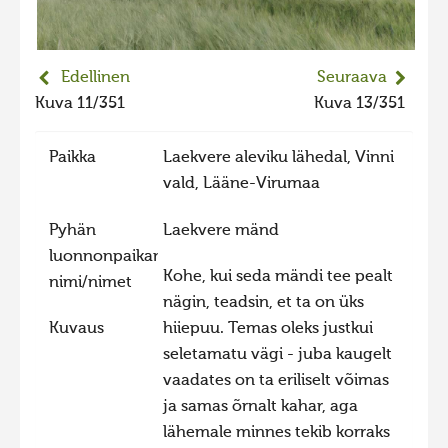
2023 kuvakilpailu lisä
Liikkuvat kuvat 2023
Edellinen
Seuraava
Hiite kuvavõistlus 2022
Kuva 11/351
Kuva 13/351
Hiite kuvavõistlus 2022 lisa
Paikka
Laekvere aleviku lähedal, Vinni
Liikkuvat kuvat 2022
vald, Lääne-Virumaa
Hiite kuvavõistlus 2021
Pyhän
Laekvere mänd
Liikkuvat kuvat 2021
luonnonpaikan
Hiite kuvavõistlus 2020
Kohe, kui seda mändi tee pealt
nimi/nimet
Liikkuvat kuvat 2020
nägin, teadsin, et ta on üks
Kuvaus
hiiepuu. Temas oleks justkui
Hiite kuvavõistlus 2019
seletamatu vägi - juba kaugelt
Hiite kuvavõistlus 2018
vaadates on ta eriliselt võimas
Hiite kuvavõistlus 2017
ja samas õrnalt kahar, aga
lähemale minnes tekib korraks
Hiite kuvavõistlus 2016