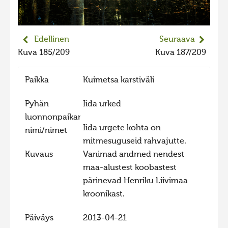
Edellinen
Seuraava
Kuva 185/209
Kuva 187/209
Paikka
Kuimetsa karstiväli
Pyhän
Iida urked
luonnonpaikan
Iida urgete kohta on
nimi/nimet
mitmesuguseid rahvajutte.
Kuvaus
Vanimad andmed nendest
maa-alustest koobastest
pärinevad Henriku Liivimaa
kroonikast.
Päiväys
2013-04-21