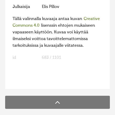
Julkaisija
Elis Pillov
Tällä valinnalla kuvaaja antaa kuvan
Creative
Commons 4.0
lisenssin ehtojen mukaiseen
vapaaseen käyttöön. Kuvaa voi käyttää
ilmaiseksi voittoa tavoittelemattomissa
tarkoituksissa ja kuvaajalle viitatessa.
id
683 / 1101
FaLang translation system by Faboba