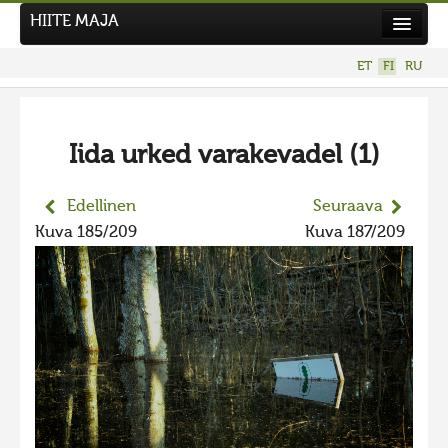
HIITE MAJA
Uutiset
ET
FI
RU
Kuvakilpailut
Iida urked varakevadel (1)
Edellinen
Seuraava
Kuva 185/209
Kuva 187/209