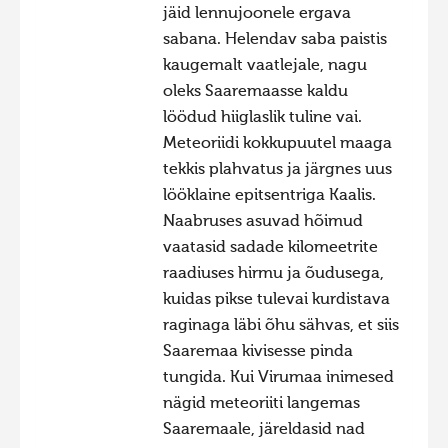
jäid lennujoonele ergava
sabana. Helendav saba paistis
kaugemalt vaatlejale, nagu
oleks Saaremaasse kaldu
löödud hiiglaslik tuline vai.
Meteoriidi kokkupuutel maaga
tekkis plahvatus ja järgnes uus
lööklaine epitsentriga Kaalis.
Naabruses asuvad hõimud
vaatasid sadade kilomeetrite
raadiuses hirmu ja õudusega,
kuidas pikse tulevai kurdistava
raginaga läbi õhu sähvas, et siis
Saaremaa kivisesse pinda
tungida. Kui Virumaa inimesed
nägid meteoriiti langemas
Saaremaale, järeldasid nad