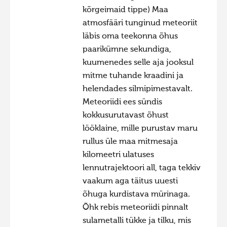
kõrgeimaid tippe) Maa
atmosfääri tunginud meteoriit
läbis oma teekonna õhus
paarikümne sekundiga,
kuumenedes selle aja jooksul
mitme tuhande kraadini ja
helendades silmipimestavalt.
Meteoriidi ees sündis
kokkusurutavast õhust
lööklaine, mille purustav maru
rullus üle maa mitmesaja
kilomeetri ulatuses
lennutrajektoori all, taga tekkiv
vaakum aga täitus uuesti
õhuga kurdistava mürinaga.
Õhk rebis meteoriidi pinnalt
sulametalli tükke ja tilku, mis