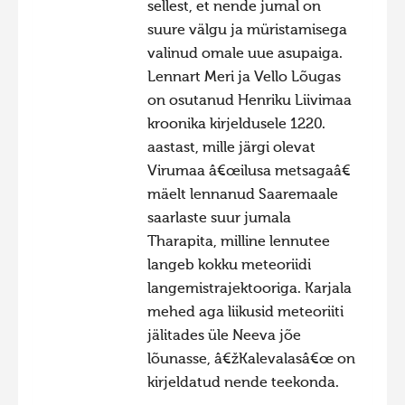
sellest, et nende jumal on
suure välgu ja müristamisega
valinud omale uue asupaiga.
Lennart Meri ja Vello Lõugas
on osutanud Henriku Liivimaa
kroonika kirjeldusele 1220.
aastast, mille järgi olevat
Virumaa â€œilusa metsagaâ€
mäelt lennanud Saaremaale
saarlaste suur jumala
Tharapita, milline lennutee
langeb kokku meteoriidi
langemistrajektooriga. Karjala
mehed aga liikusid meteoriiti
jälitades üle Neeva jõe
lõunasse, â€žKalevalasâ€œ on
kirjeldatud nende teekonda.