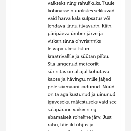
vaikseks ning rahulikuks. Tuule
kohinasse puuokstes sekkuvad
vaid harva kala sulpsatus või
lendava linnu tiivavurin. Käin
päripäeva ümber järve ja
viskan sinna ohvrianniks
leivapalukesi. Istun
kraatrivallile ja süütan piibu.
Siia langenud meteoriit
sünnitas omal ajal kohutava
kaose ja hävingu, mille jäljed
pole siiamaani kadunud. Nüüd
on ta aga kustunud ja uinunud
igaveseks, mälestuseks vaid see
salapärane vaikiv ning
ebamaiselt roheline järv. Just
rahu, täielik tühjus ja