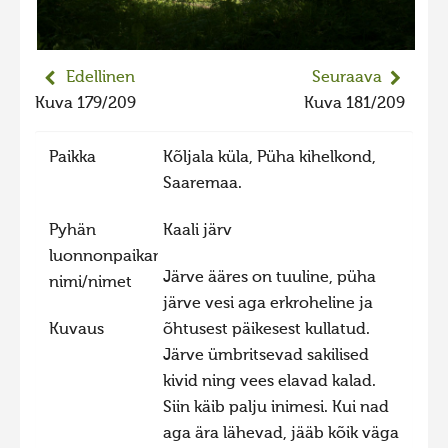
Edellinen
Seuraava
Kuva 179/209
Kuva 181/209
Paikka
Kõljala küla, Püha kihelkond,
Saaremaa.
Pyhän
Kaali järv
luonnonpaikan
Järve ääres on tuuline, püha
nimi/nimet
järve vesi aga erkroheline ja
Kuvaus
õhtusest päikesest kullatud.
Järve ümbritsevad sakilised
kivid ning vees elavad kalad.
Siin käib palju inimesi. Kui nad
aga ära lähevad, jääb kõik väga