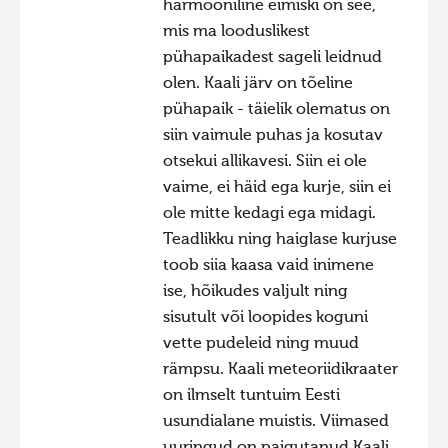
harmooniline eimiski on see,
mis ma looduslikest
pühapaikadest sageli leidnud
olen. Kaali järv on tõeline
pühapaik - täielik olematus on
siin vaimule puhas ja kosutav
otsekui allikavesi. Siin ei ole
vaime, ei häid ega kurje, siin ei
ole mitte kedagi ega midagi.
Teadlikku ning haiglase kurjuse
toob siia kaasa vaid inimene
ise, hõikudes valjult ning
sisutult või loopides koguni
vette pudeleid ning muud
rämpsu. Kaali meteoriidikraater
on ilmselt tuntuim Eesti
usundialane muistis. Viimased
uuringud on paigutanud Kaali