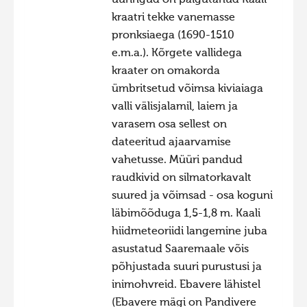
kraatri tekke vanemasse
pronksiaega (1690-1510
e.m.a.). Kõrgete vallidega
kraater on omakorda
ümbritsetud võimsa kiviaiaga
valli välisjalamil, laiem ja
varasem osa sellest on
dateeritud ajaarvamise
vahetusse. Müüri pandud
raudkivid on silmatorkavalt
suured ja võimsad - osa koguni
läbimõõduga 1,5-1,8 m. Kaali
hiidmeteoriidi langemine juba
asustatud Saaremaale võis
põhjustada suuri purustusi ja
inimohvreid. Ebavere lähistel
(Ebavere mägi on Pandivere