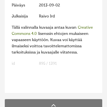
Päiväys
2013-09-02
Julkaisija
Raivo Ird
Tällä valinnalla kuvaaja antaa kuvan
Creative
Commons 4.0
lisenssin ehtojen mukaiseen
vapaaseen käyttöön. Kuvaa voi käyttää
ilmaiseksi voittoa tavoittelemattomissa
tarkoituksissa ja kuvaajalle viitatessa.
id
895 / 1391
FaLang translation system by Faboba