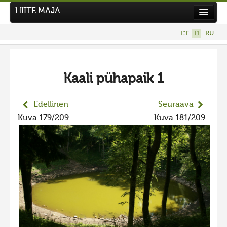
HIITE MAJA
Uutiset
ET
FI
RU
Kuvakilpailut
Kaali pühapaik 1
Edellinen
Seuraava
Kuva 179/209
Kuva 181/209