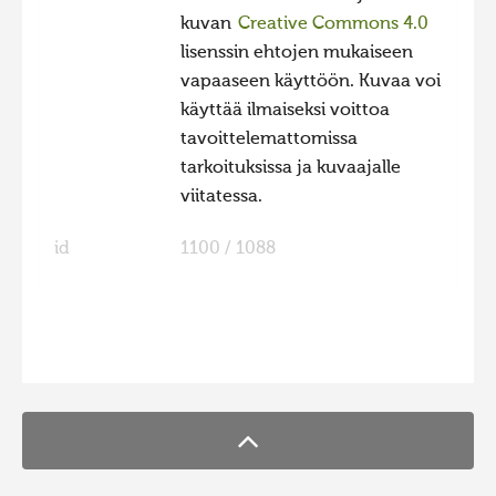
kuvan
Creative Commons 4.0
lisenssin ehtojen mukaiseen
vapaaseen käyttöön. Kuvaa voi
käyttää ilmaiseksi voittoa
tavoittelemattomissa
tarkoituksissa ja kuvaajalle
viitatessa.
id
1100 / 1088
FaLang translation system by Faboba