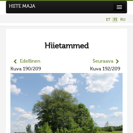
HIITE MAJA
Uutiset
ET
FI
RU
Kuvakilpailut
Hiietammed
Edellinen
Seuraava
Kuva 190/209
Kuva 192/209