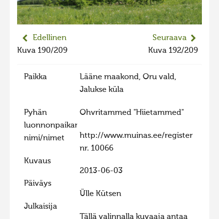
Edellinen
Seuraava
Kuva 190/209
Kuva 192/209
Paikka
Lääne maakond, Oru vald,
Jalukse küla
Pyhän
Ohvritammed "Hiietammed"
luonnonpaikan
http://www.muinas.ee/register
nimi/nimet
nr. 10066
Kuvaus
2013-06-03
Päiväys
Ülle Kütsen
Julkaisija
Tällä valinnalla kuvaaja antaa