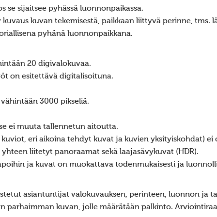
jos se sijaitsee pyhässä luonnonpaikassa.
ty kuvaus kuvan tekemisestä, paikkaan liittyvä perinne, tms. 
storiallisena pyhänä luonnonpaikkana.
enintään 20 digivalokuvaa.
työt on esitettävä digitalisoituna.
vähintään 3000 pikseliä.
ä se ei muuta tallennetun aitoutta.
 kuviot, eri aikoina tehdyt kuvat ja kuvien yksityiskohdat) ei
sti yhteen liitetyt panoraamat sekä laajasävykuvat (HDR).
apoihin ja kuvat on muokattava todenmukaisesti ja luonnolli
ustetut asiantuntijat valokuvauksen, perinteen, luonnon ja tai
män parhaimman kuvan, jolle määrätään palkinto. Arviointiraa