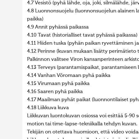
4.7 Vesistö (pyhä lähde, oja, joki, silmälähde, jär
4.8 Luonnonsuojelu (luonnonsuojelun alainen laj
paikka)
4.9 Annit pyhässä paikassa
4.10 Tavat (historialliset tavat pyhässä paikassa)
4.11 Hiiden tuska (pyhän paikan ryvettäminen 
4.12 Perinne (kuvan mukaan lisätty perimätieto 
Palkinnon valitsee Viron kansanperinteen arkisto
4.13 Terveys (parantamispaikat, parantamiseen li
4.14 Vanhan Võromaan pyhä paikka
4.15 Virumaan pyhä paikka
4.16 Saaren pyhä paikka
4.17 Maailman pyhät paikat (luonnontilaiset py
4.18 Liikkuva kuva
Liikkuvan luontokuvan osiossa voi esittää 5-90 s
motion tai time-lapse-tekniikalla tehdyn kuvan.
Tekijän on otettava huomioon, että video voida