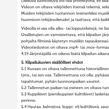
Liikkuva luontokuva voi olla yhteistyönä, eli sillä
Videon on oltava tekijöiden itsensä tekemä, sekä
Muiden tekijöiden tuotannon (esimerkiksi musiik
huomioon tekijänoikeudet ja taattava, että kaikki
Videolla ei saa olla alku- tai lopputekstejä, ne 
Osallistujien on varmistettava, että kilpailun jär
pohjalta filmissä käytetyn musiikin tapauksessa)
Videotiedoston on oltava .mp4- tai .mov-formaat
4.19 Järjestäjällä on oikeus lisätä kilpailun aik
5. Kilpailukuvien sisällölliset ehdot
5.1 Kuvaan on oltava tallennettuna historiallinen
tjms., tai sen osa. Tallennettuna voi olla: pyhä
tapahtumat, pyhän luonnonpaikan vauriot.
5.2 Tallennetun paikan tai esineen on oltava tun
5.3 Kuppikivet (pienikuppiset kulttikivet) laske
perinne.
5.4 Hautaa, kalmistoa, kuppi- eli kulttikiveä, sa