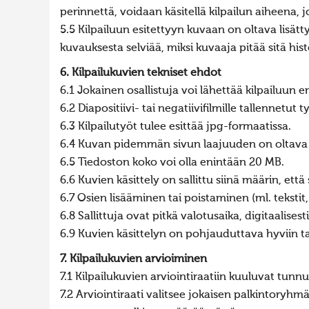
perinnettä, voidaan käsitellä kilpailun aiheena, 
5.5 Kilpailuun esitettyyn kuvaan on oltava lisät
kuvauksesta selviää, miksi kuvaaja pitää sitä hi
6. Kilpailukuvien tekniset ehdot
6.1 Jokainen osallistuja voi lähettää kilpailuun 
6.2 Diapositiivi- tai negatiivifilmille tallennetut 
6.3 Kilpailutyöt tulee esittää jpg-formaatissa.
6.4 Kuvan pidemmän sivun laajuuden on oltava 
6.5 Tiedoston koko voi olla enintään 20 MB.
6.6 Kuvien käsittely on sallittu siinä määrin, ett
6.7 Osien lisääminen tai poistaminen (ml. tekstit,
6.8 Sallittuja ovat pitkä valotusaika, digitaalise
6.9 Kuvien käsittelyn on pohjauduttava hyviin t
7. Kilpailukuvien arvioiminen
7.1 Kilpailukuvien arviointiraatiin kuuluvat tunn
7.2 Arviointiraati valitsee jokaisen palkintoryh