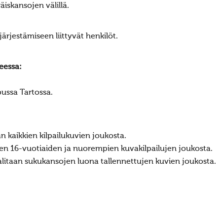
äiskansojen välillä.
 järjestämiseen liittyvät henkilöt.
teessa:
ussa Tartossa.
an kaikkien kilpailukuvien joukosta.
kien 16-vuotiaiden ja nuorempien kuvakilpailujen joukosta.
valitaan sukukansojen luona tallennettujen kuvien joukosta.