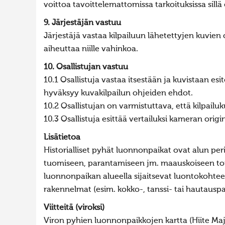
voittoa tavoittelemattomissa tarkoituksissa sillä 
9. Järjestäjän vastuu
Järjestäjä vastaa kilpailuun lähetettyjen kuvien
aiheuttaa niille vahinkoa.
10. Osallistujan vastuu
10.1 Osallistuja vastaa itsestään ja kuvistaan es
hyväksyy kuvakilpailun ohjeiden ehdot.
10.2 Osallistujan on varmistuttava, että kilpailuk
10.3 Osallistuja esittää vertailuksi kameran origi
Lisätietoa
Historialliset pyhät luonnonpaikat ovat alun per
tuomiseen, parantamiseen jm. maauskoiseen toim
luonnonpaikan alueella sijaitsevat luontokohteet
rakennelmat (esim. kokko-, tanssi- tai hautausp
Viitteitä (viroksi)
Viron pyhien luonnonpaikkojen kartta (Hiite Maj