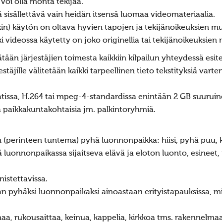
 voi olla monta tekijää.
 sisällettävä vain heidän itsensä luomaa videomateriaalia.
in) käytön on oltava hyvien tapojen ja tekijänoikeuksien muk
 videossa käytetty on joko originellia tai tekijänoikeuksien 
lisätään järjestäjien toimesta kaikkiin kilpailun yhteydessä 
jestäjille välitetään kaikki tarpeellinen tieto tekstityksiä va
.
issa, H.264 tai mpeg-4-standardissa enintään 2 GB suuruine
ana paikkakuntakohtaisia jm. palkintoryhmiä.
 (perinteen tuntema) pyhä luonnonpaikka: hiisi, pyhä puu, kiv
ssä luonnonpaikassa sijaitseva elävä ja eloton luonto, esine
nistettavissa.
taan pyhäksi luonnonpaikaksi ainoastaan erityistapauksissa, m
unaa, rukousaittaa, keinua, kappelia, kirkkoa tms. rakennelma