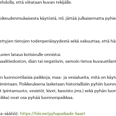
ehdolla, että viitataan kuvan tekijälle.
 oikeudenmukaisesta käytöstä, ml. jättää julkaisematta pyhien
itettyjen tietojen todenperäisyydestä sekä vakuuttaa, että hä
uvien lataus kotisivulle onnistui.
naalitiedoston, dian tai negatiivin, samoin tietoa kuvaustilante
in luonnontilaisia paikkoja, maa- ja vesialueita, mitä on käy
intaan. Poikkeuksena lasketaan historiallisiin pyhiin luo
 (pintamuoto, vesistöt, kivet, kasvisto jms.) sekä pyhän lu
aikka) ovat osa pyhää luonnonpaikkaa.
a-säätiö):
https://hiis.ee/pyhapaikade-kaart