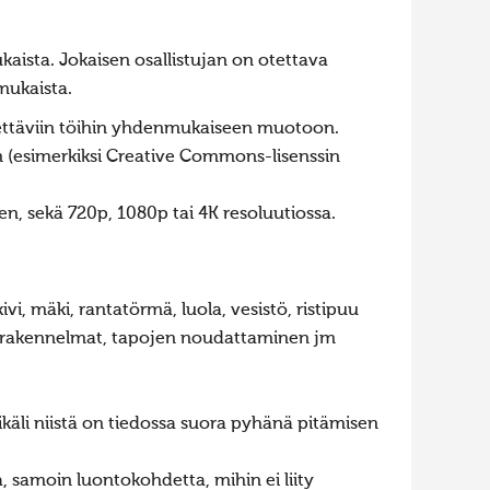
aista. Jokaisen osallistujan on otettava
mukaista.
esitettäviin töihin yhdenmukaiseen muotoon.
rten (esimerkiksi Creative Commons-lisenssin
n, sekä 720p, 1080p tai 4K resoluutiossa.
i, mäki, rantatörmä, luola, vesistö, ristipuu
et, rakennelmat, tapojen noudattaminen jm
ikäli niistä on tiedossa suora pyhänä pitämisen
a, samoin luontokohdetta, mihin ei liity