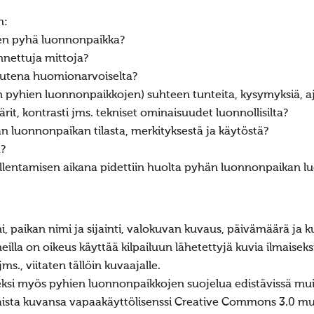
n:
inen pyhä luonnonpaikka?
nnettuja mittoja?
uutena huomionarvoiselta?
kien pyhien luonnonpaikkojen) suhteen tunteita, kysymyksiä, a
rit, kontrasti jms. tekniset ominaisuudet luonnollisilta?
n luonnonpaikan tilasta, merkityksestä ja käytöstä?
ä?
n tallentamisen aikana pidettiin huolta pyhän luonnonpaikan l
, paikan nimi ja sijainti, valokuvan kuvaus, päivämäärä ja ku
eilla on oikeus käyttää kilpailuun lähetettyjä kuvia ilmaiseks
ms., viitaten tällöin kuvaajalle.
seksi myös pyhien luonnonpaikkojen suojelua edistävissä muiss
lkaista kuvansa vapaakäyttölisenssi Creative Commons 3.0 mu