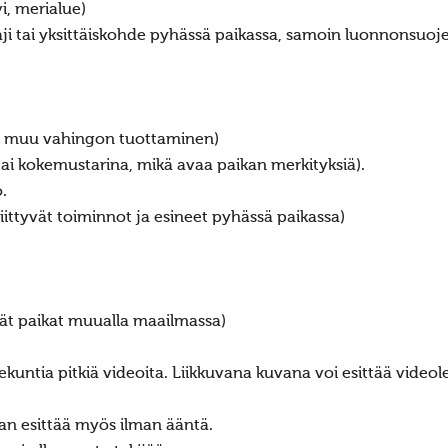
vi, merialue)
i tai yksittäiskohde pyhässä paikassa, samoin luonnonsuoje
ja muu vahingon tuottaminen)
tai kokemustarina, mikä avaa paikan merkityksiä).
.
ittyvät toiminnot ja esineet pyhässä paikassa)
hät paikat muualla maailmassa)
ekuntia pitkiä videoita. Liikkuvana kuvana voi esittää videol
an esittää myös ilman ääntä.