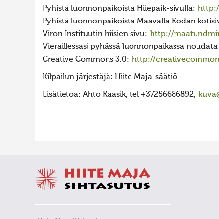
Pyhistä luonnonpaikoista Hiiepaik-sivulla:
http:
Pyhistä luonnonpaikoista Maavalla Kodan kotisi
Viron Instituutin hiisien sivu:
http://maatundmin
Vieraillessasi pyhässä luonnonpaikassa noudata
Creative Commons 3.0:
http://creativecommons
Kilpailun järjestäjä: Hiite Maja-säätiö
Lisätietoa: Ahto Kaasik, tel +37256686892,
kuva@
FaLang translation system by Faboba