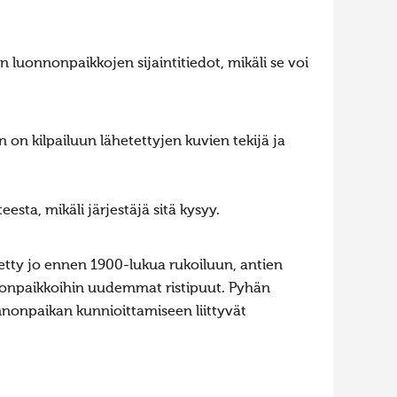
 luonnonpaikkojen sijaintitiedot, mikäli se voi
n on kilpailuun lähetettyjen kuvien tekijä ja
esta, mikäli järjestäjä sitä kysyy.
tetty jo ennen 1900-lukua rukoiluun, antien
nnonpaikkoihin uudemmat ristipuut. Pyhän
onnonpaikan kunnioittamiseen liittyvät