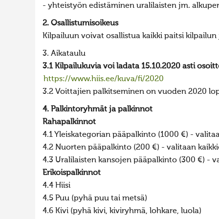
- yhteistyön edistäminen uralilaisten jm. alkuper
2. Osallistumisoikeus
Kilpailuun voivat osallistua kaikki paitsi kilpailun
3. Aikataulu
3.1 Kilpailukuvia voi ladata 15.10.2020 asti osoit
https://www.hiis.ee/kuva/fi/2020
3.2 Voittajien palkitseminen on vuoden 2020 lop
4. Palkintoryhmät ja palkinnot
Rahapalkinnot
4.1 Yleiskategorian pääpalkinto (1000 €) - valita
4.2 Nuorten pääpalkinto (200 €) - valitaan kaik
4.3 Uralilaisten kansojen pääpalkinto (300 €) - 
Erikoispalkinnot
4.4 Hiisi
4.5 Puu (pyhä puu tai metsä)
4.6 Kivi (pyhä kivi, kiviryhmä, lohkare, luola)