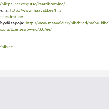
//hiiepaik.ee/tegutse/kaardistamine/
vulla:
http://www.maavald.ee/hiis
e.estinst.ee/
 hyviä tapoja:
http://www.maavald.ee/hiis/hiied/mahu-kih
.org/licenses/by-nc/3.0/ee/
hiis.ee