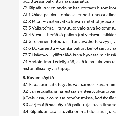
puuttuessa palkinto määräämättä.
7.3 Kilpailukuvien arvioinnissa otetaan huomioo
7.3.1 Oikea paikka – onko tallennettu historiall
7.3.2 Mitat – vastaavatko kuvan mitat ohjeissa a
7.3.3 Vaikutelma – tuntuuko valokuva kokonais
7.3.4 Viesti – herääkö paikan (tai yleisesti kaik
7.3.5 Tekninen toteutus – tuntuvatko terävyys, vä
7.3.6 Dokumentti – kuinka paljon kerrotaan pyhä
7.3.7 Lisäarvo – yllättääkö kuva hyvässä mieless
7.4 Arviointiraati edellyttää, että kilpailukuva
historiallisia hyviä tapoja.
8. Kuvien käyttö
8.1 Kilpailuun lähetetyt kuvat, samoin kuvan nimi
8.2 Järjestäjällä ja järjestäjän yhteistyökumppan
julkaisuissa, avoimissa tapahtumissa, kotisivulla j
8.3 Järjestäjä saa käyttää palkittuja kuvia ilmai
8.4 Kilpailuun osallistuvilla on mahdollisuus ju