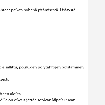
lähteet paikan pyhänä pitämisestä. Lisätystä
 ole sallittu, poislukien pölytahrojen poistaminen.
sesti.
teen aloilta.
dilla on oikeus jättää sopivan kilpailukuvan