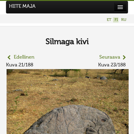
HIITE MAJA
Uutiset
ET
FI
RU
Kuvakilpailut
UUSI KUVAKILPAILU
Silmaga kivi
Hiite kuvavõistlus 2026
Edellinen
Seuraava
AIEMMAT KILPAILUT
Kuva 21/188
Kuva 23/188