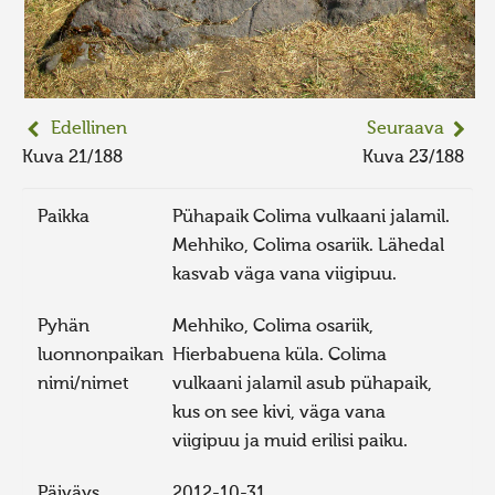
Edellinen
Seuraava
Kuva 21/188
Kuva 23/188
Paikka
Pühapaik Colima vulkaani jalamil.
Mehhiko, Colima osariik. Lähedal
kasvab väga vana viigipuu.
Pyhän
Mehhiko, Colima osariik,
luonnonpaikan
Hierbabuena küla. Colima
nimi/nimet
vulkaani jalamil asub pühapaik,
kus on see kivi, väga vana
viigipuu ja muid erilisi paiku.
Päiväys
2012-10-31