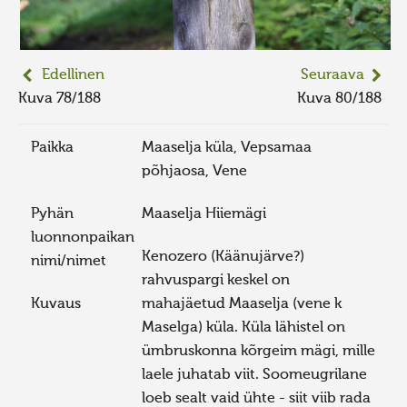
Edellinen
Seuraava
Kuva 78/188
Kuva 80/188
Paikka
Maaselja küla, Vepsamaa
põhjaosa, Vene
Pyhän
Maaselja Hiiemägi
luonnonpaikan
Kenozero (Käänujärve?)
nimi/nimet
rahvuspargi keskel on
Kuvaus
mahajäetud Maaselja (vene k
Maselga) küla. Küla lähistel on
ümbruskonna kõrgeim mägi, mille
laele juhatab viit. Soomeugrilane
loeb sealt vaid ühte - siit viib rada