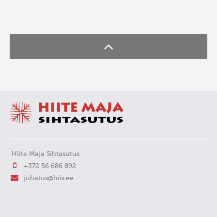
FaLang translation system by Faboba
Hiite Maja Sihtasutus
+372 56 686 892
juhatus@hiis.ee