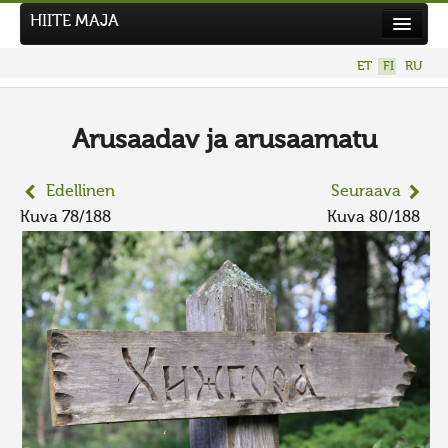
HIITE MAJA
Uutiset
ET
FI
RU
Kuvakilpailut
UUSI KUVAKILPAILU
Arusaadav ja arusaamatu
Hiite kuvavõistlus 2026
Edellinen
Seuraava
AIEMMAT KILPAILUT
Kuva 78/188
Kuva 80/188