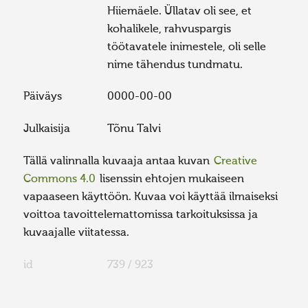
Hiiemäele. Üllatav oli see, et
kohalikele, rahvuspargis
töötavatele inimestele, oli selle
nime tähendus tundmatu.
Päiväys
0000-00-00
Julkaisija
Tõnu Talvi
Tällä valinnalla kuvaaja antaa kuvan
Creative
Commons 4.0
lisenssin ehtojen mukaiseen
vapaaseen käyttöön. Kuvaa voi käyttää ilmaiseksi
voittoa tavoittelemattomissa tarkoituksissa ja
kuvaajalle viitatessa.
id
739 / 923