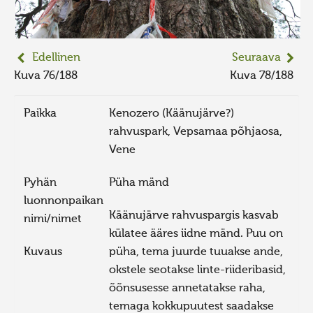
Edellinen
Seuraava
Kuva 76/188
Kuva 78/188
Paikka
Kenozero (Käänujärve?)
rahvuspark, Vepsamaa põhjaosa,
Vene
Pyhän
Püha mänd
luonnonpaikan
Käänujärve rahvuspargis kasvab
nimi/nimet
külatee ääres iidne mänd. Puu on
Kuvaus
püha, tema juurde tuuakse ande,
okstele seotakse linte-riideribasid,
õõnsusesse annetatakse raha,
temaga kokkupuutest saadakse