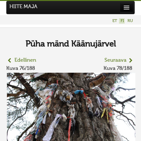
HIITE MAJA
Uutiset
ET
FI
RU
Kuvakilpailut
UUSI KUVAKILPAILU
Püha mänd Käänujärvel
Hiite kuvavõistlus 2026
Edellinen
Seuraava
AIEMMAT KILPAILUT
Kuva 76/188
Kuva 78/188