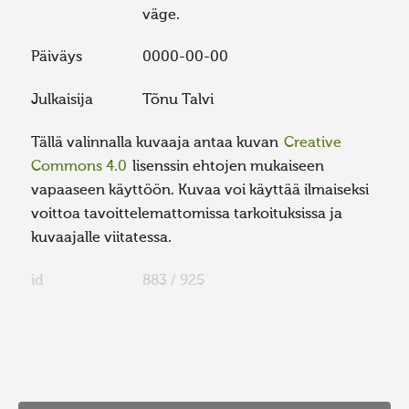
väge.
Päiväys
0000-00-00
Julkaisija
Tõnu Talvi
Tällä valinnalla kuvaaja antaa kuvan
Creative
Commons 4.0
lisenssin ehtojen mukaiseen
vapaaseen käyttöön. Kuvaa voi käyttää ilmaiseksi
voittoa tavoittelemattomissa tarkoituksissa ja
kuvaajalle viitatessa.
id
883 / 925
FaLang translation system by Faboba