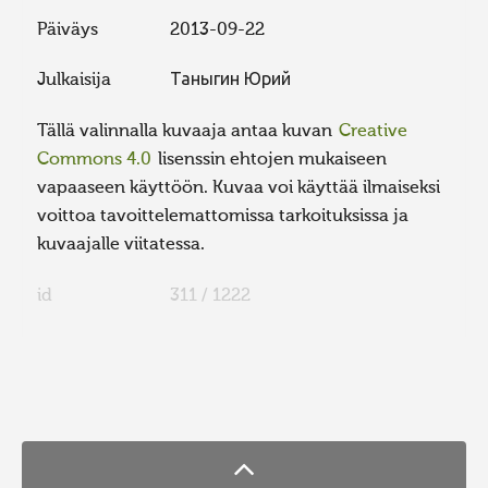
Päiväys
2013-09-22
Julkaisija
Таныгин Юрий
Tällä valinnalla kuvaaja antaa kuvan
Creative
Commons 4.0
lisenssin ehtojen mukaiseen
vapaaseen käyttöön. Kuvaa voi käyttää ilmaiseksi
voittoa tavoittelemattomissa tarkoituksissa ja
kuvaajalle viitatessa.
id
311 / 1222
FaLang translation system by Faboba