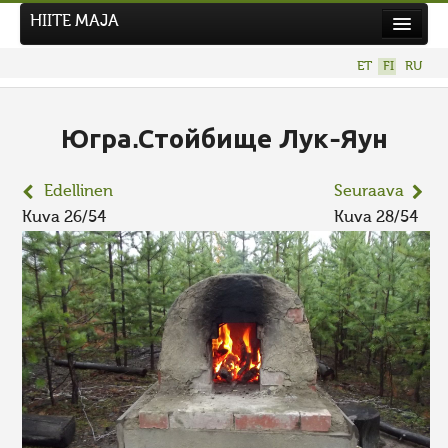
HIITE MAJA
Uutiset
ET
FI
RU
Kuvakilpailut
UUSI KUVAKILPAILU
Югра.Стойбище Лук-Яун
Hiite kuvavõistlus 2026
Edellinen
Seuraava
AIEMMAT KILPAILUT
Kuva 26/54
Kuva 28/54