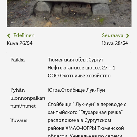
Edellinen
Seuraava
Kuva 26/54
Kuva 28/54
Paikka
Тюменская обл.г.Сургут
Нефтеюганское шоссе, 27 – 1
ООО Охотничье хозяйство
Pyhän
Югра.Стойбище Лук-Яун
luonnonpaikan
Стойбище " Лук-яун" в переводе с
nimi/nimet
хантыйского "Глухариная речка"
Kuvaus
расположена в Сургутском
районе ХМАО-ЮГРЫ Тюменской
области. Уникальная по своему