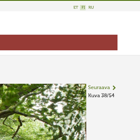
ET
FI
RU
Seuraava
Kuva 38/54