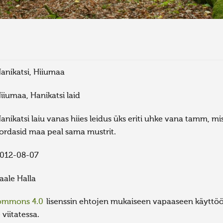
anikatsi, Hiiumaa
iiumaa, Hanikatsi laid
anikatsi laiu vanas hiies leidus üks eriti uhke vana tamm, m
ordasid maa peal sama mustrit.
012-08-07
aale Halla
Commons 4.0
lisenssin ehtojen mukaiseen vapaaseen käyttöön
viitatessa.