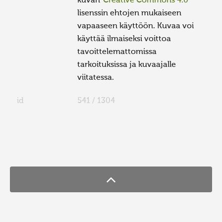
kuvan
Creative Commons 4.0
lisenssin ehtojen mukaiseen
vapaaseen käyttöön. Kuvaa voi
käyttää ilmaiseksi voittoa
tavoittelemattomissa
tarkoituksissa ja kuvaajalle
viitatessa.
id
541 / 1304
FaLang translation system by Faboba