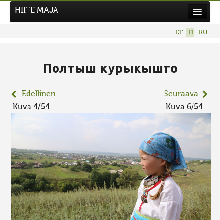
HIITE MAJA
Uutiset
ET
FI
RU
Kuvakilpailut
UUSI KUVAKILPAILU
Полтыш курыкышто
Hiite kuvavõistlus 2026
Edellinen
Seuraava
AIEMMAT KILPAILUT
Kuva 4/54
Kuva 6/54