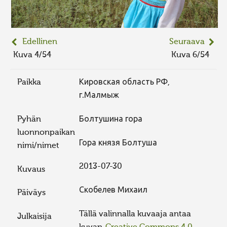
Edellinen
Seuraava
Kuva 4/54
Kuva 6/54
Paikka
Кировская область РФ,
г.Малмыж
Pyhän
Болтушина гора
luonnonpaikan
Гора князя Болтуша
nimi/nimet
2013-07-30
Kuvaus
Скобелев Михаил
Päiväys
Tällä valinnalla kuvaaja antaa
Julkaisija