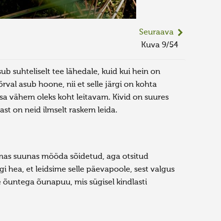
Seuraava
Kuva 9/54
ub suhteliselt tee lähedale, kuid kui hein on
al asub hoone, nii et selle järgi on kohta
võsa vähem oleks koht leitavam. Kivid on suures
t on neid ilmselt raskem leida.
õlemas suunas mööda sõidetud, aga otsitud
gi hea, et leidsime selle päevapoole, sest valgus
e õuntega õunapuu, mis sügisel kindlasti