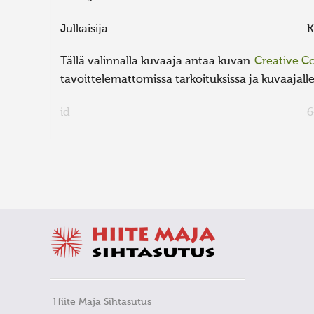
Julkaisija
K
Tällä valinnalla kuvaaja antaa kuvan
Creative 
tavoittelemattomissa tarkoituksissa ja kuvaajalle 
id
6
FaLang translation system by Faboba
Hiite Maja Sihtasutus