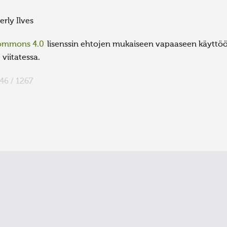
erly Ilves
Commons 4.0
lisenssin ehtojen mukaiseen vapaaseen käyttöön
viitatessa.
46 / 1267