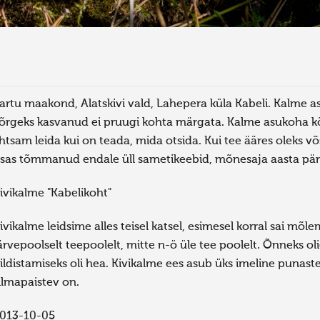
artu maakond, Alatskivi vald, Lahepera küla Kabeli. Kalme as
õrgeks kasvanud ei pruugi kohta märgata. Kalme asukoha kõrv
ihtsam leida kui on teada, mida otsida. Kui tee ääres oleks 
sas tõmmanud endale üll sametikeebid, mõnesaja aasta päras
ivikalme "Kabelikoht"
ivikalme leidsime alles teisel katsel, esimesel korral sai m
ärvepoolselt teepoolelt, mitte n-ö üle tee poolelt. Õnneks oli
ildistamiseks oli hea. Kivikalme ees asub üks imeline punast
ilmapaistev on.
013-10-05