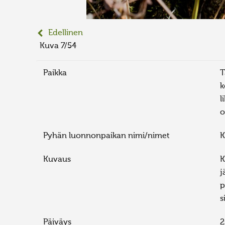
Edellinen
Kuva 7/54
Paikka
T
k
l
o
Pyhän luonnonpaikan nimi/nimet
K
Kuvaus
K
j
p
s
Päiväys
2