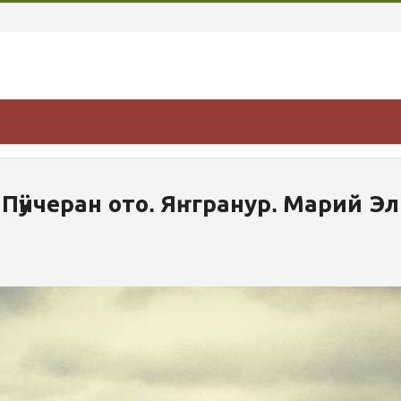
Пӱнчеран ото. Яҥгранур. Марий Эл