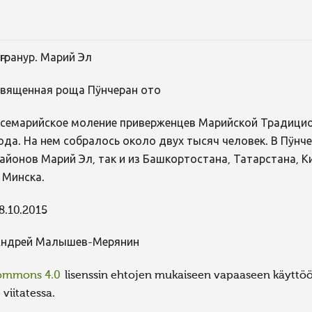
ҥгранур. Марий Эл
вященная роща Пӱнчеран ото
семарийское моление приверженцев Марийской Традицио
ода. На нем собралось около двух тысяч человек. В Пӱнч
айонов Марий Эл, так и из Башкортостана, Татарстана, 
 Минска.
8.10.2015
ндрей Малышев-Мерянин
Commons 4.0
lisenssin ehtojen mukaiseen vapaaseen käyttöön
viitatessa.