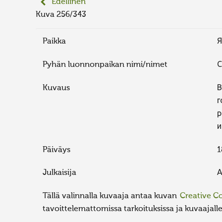
Edellinen
Kuva 256/343
Paikka
Я
Pyhän luonnonpaikan nimi/nimet
С
Kuvaus
В
г
р
и
Päiväys
1
Julkaisija
А
Tällä valinnalla kuvaaja antaa kuvan
Creative 
tavoittelemattomissa tarkoituksissa ja kuvaajalle 