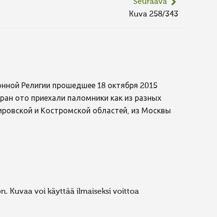
Seuraava
Kuva 258/343
нной Религии прошедшее 18 октября 2015
еран ото приехали паломники как из разных
Кировской и Костромской областей, из Москвы
. Kuvaa voi käyttää ilmaiseksi voittoa