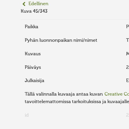
Edellinen
Kuva 45/343
Paikka
P
Pyhän luonnonpaikan nimi/nimet
T
Kuvaus
M
Päiväys
2
Julkaisija
E
Tällä valinnalla kuvaaja antaa kuvan
Creative 
tavoittelemattomissa tarkoituksissa ja kuvaajalle 
id
2