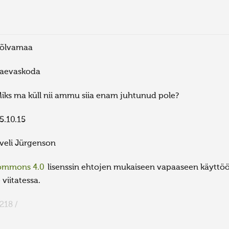
õlvamaa
aevaskoda
iks ma küll nii ammu siia enam juhtunud pole?
5.10.15
veli Jürgenson
Commons 4.0
lisenssin ehtojen mukaiseen vapaaseen käyttöön
viitatessa.
218 /