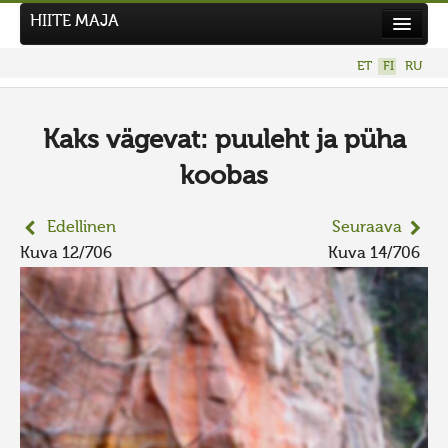
HIITE MAJA
Uutiset
ET
FI
RU
Kuvakilpailut
UUSI KUVAKILPAILU
Kaks vägevat: puuleht ja püha
Hiite kuvavõistlus 2026
koobas
AIEMMAT KILPAILUT
Edellinen
Seuraava
Kuva 12/706
Kuva 14/706