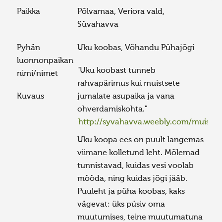
Paikka
Põlvamaa, Veriora vald,
Süvahavva
Pyhän
Uku koobas, Võhandu Pühajõgi
luonnonpaikan
"Uku koobast tunneb
nimi/nimet
rahvapärimus kui muistsete
Kuvaus
jumalate asupaika ja vana
ohverdamiskohta."
http://syvahavva.weebly.com/muisten
Uku koopa ees on puult langemas
viimane kolletund leht. Mõlemad
tunnistavad, kuidas vesi voolab
mööda, ning kuidas jõgi jääb.
Puuleht ja püha koobas, kaks
vägevat: üks püsiv oma
muutumises, teine muutumatuna