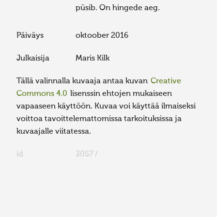
püsib. On hingede aeg.
Päiväys
oktoober 2016
Julkaisija
Maris Kilk
Tällä valinnalla kuvaaja antaa kuvan
Creative
Commons 4.0
lisenssin ehtojen mukaiseen
vapaaseen käyttöön. Kuvaa voi käyttää ilmaiseksi
voittoa tavoittelemattomissa tarkoituksissa ja
kuvaajalle viitatessa.
id
3057 /
FaLang translation system by Faboba