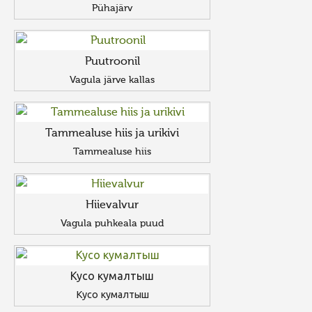
Pühajärv
Puutroonil
Vagula järve kallas
Tammealuse hiis ja urikivi
Tammealuse hiis
Hiievalvur
Vagula puhkeala puud
Кусо кумалтыш
Кусо кумалтыш