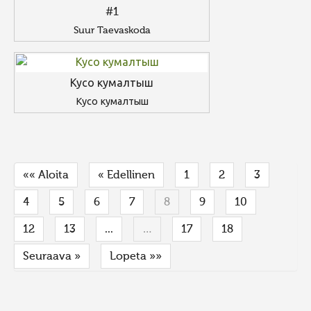
#1
Suur Taevaskoda
Кусо кумалтыш
Кусо кумалтыш
«« Aloita
« Edellinen
1
2
3
4
5
6
7
8
9
10
12
13
...
…
17
18
Seuraava »
Lopeta »»
FaLang translation system by Faboba