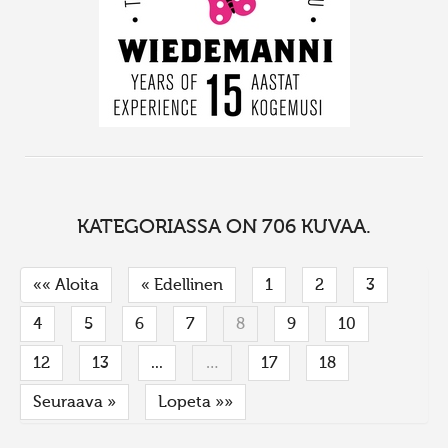
KATEGORIASSA ON 706 KUVAA.
«« Aloita
« Edellinen
1
2
3
4
5
6
7
8
9
10
12
13
...
…
17
18
Seuraava »
Lopeta »»