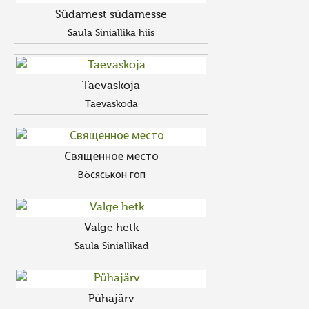
Südamest südamesse
Saula Siniallika hiis
Taevaskoja
Taevaskoda
Священное место
Вöсяськон гоп
Valge hetk
Saula Siniallikad
Pühajärv