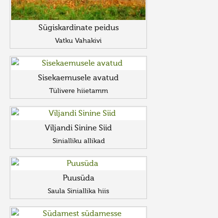
Sügiskardinate peidus
Vatku Vahakivi
Sisekaemusele avatud
Tülivere hiietamm
Viljandi Sinine Siid
Sinialliku allikad
Puusüda
Saula Siniallika hiis