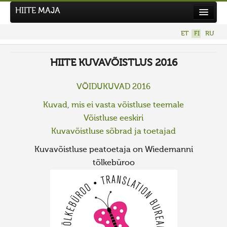
HIITE MAJA
Uutiset
ET
FI
RU
Kuvakilpailut
HIITE KUVAVÕISTLUS 2016
UUSI KUVAKILPAILU
Hiite kuvavõistlus 2026
VÕIDUKUVAD 2016
AIEMMAT KILPAILUT
Kuvad, mis ei vasta võistluse teemale
Võistluse eeskiri
Kuvavõistluse sõbrad ja toetajad
Kuvavõistluse peatoetaja on Wiedemanni
tõlkebüroo