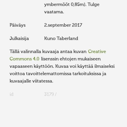
ymbermõõt 0,85m). Tulge
vaatama.
Päiväys
2.september 2017
Julkaisija
Kuno Taberland
Tällä valinnalla kuvaaja antaa kuvan
Creative
Commons 4.0
lisenssin ehtojen mukaiseen
vapaaseen käyttöön. Kuvaa voi käyttää ilmaiseksi
voittoa tavoittelemattomissa tarkoituksissa ja
kuvaajalle viitatessa.
id
3179 /
FaLang translation system by Faboba