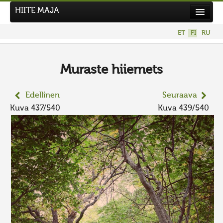
HIITE MAJA
Uutiset
ET
FI
RU
Kuvakilpailut
UUSI KUVAKILPAILU
Muraste hiiemets
Hiite kuvavõistlus 2026
Edellinen
Seuraava
AIEMMAT KILPAILUT
Kuva 437/540
Kuva 439/540