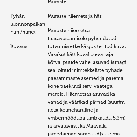
Muraste..
Pyhän
Muraste hiiemets ja hiis.
luonnonpaikan
Muraste hiiemetsa
nimi/nimet
taasavastamisele pyhendatud
Kuvaus
tutvumisretke käigus tehtud kuva.
Vasakut kätt kuval oleva raja
kõrval puude vahel asuvad kunagi
seal olnud inimtekkeliste pyhade
paesammaste asemed ja paremal
kohe paeklindi serv, vaatega
merele. Hiiemetsas asuvad ka
vanad ja väärikad pärnad (suurim
neist kolmeharuline ja
ymbermõõduga umbkaudu 5,3m)
ja arvatavasti ka Maavalla
jämedaimad sarapuud(suurima