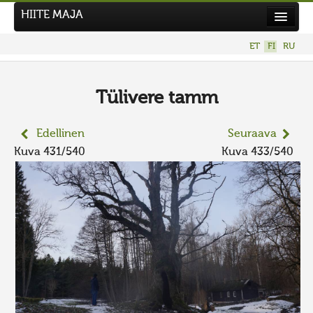
HIITE MAJA
Uutiset
ET
FI
RU
Kuvakilpailut
UUSI KUVAKILPAILU
Tülivere tamm
Hiite kuvavõistlus 2026
Edellinen
Seuraava
AIEMMAT KILPAILUT
Kuva 431/540
Kuva 433/540