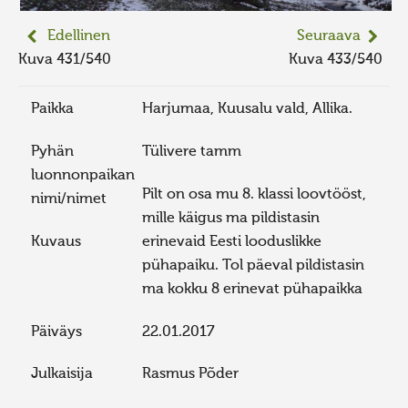
Edellinen
Seuraava
Kuva 431/540
Kuva 433/540
Paikka
Harjumaa, Kuusalu vald, Allika.
Pyhän
Tülivere tamm
luonnonpaikan
Pilt on osa mu 8. klassi loovtööst,
nimi/nimet
mille käigus ma pildistasin
Kuvaus
erinevaid Eesti looduslikke
pühapaiku. Tol päeval pildistasin
ma kokku 8 erinevat pühapaikka
Päiväys
22.01.2017
Julkaisija
Rasmus Põder