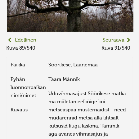
Edellinen
Seuraava
Kuva 89/540
Kuva 91/540
Paikka
Sõõrikese, Läänemaa
Pyhän
Taara Männik
luonnonpaikan
Uduvihmasajust Sõõrikese matka
nimi/nimet
ma mäletan eelkõige kui
Kuvaus
metseaspaa musternäidist - need
mudarennid metsa alla lihtsalt
kutsusid liugu laskma. Tammik
aga avanes vihmasajus ja