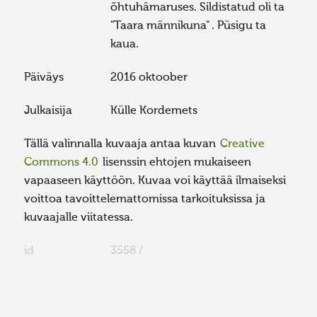
õhtuhämaruses. Sildistatud oli ta
"Taara männikuna" . Püsigu ta
kaua.
Päiväys
2016 oktoober
Julkaisija
Külle Kordemets
Tällä valinnalla kuvaaja antaa kuvan
Creative
Commons 4.0
lisenssin ehtojen mukaiseen
vapaaseen käyttöön. Kuvaa voi käyttää ilmaiseksi
voittoa tavoittelemattomissa tarkoituksissa ja
kuvaajalle viitatessa.
id
3558 /