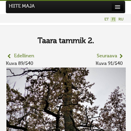
HIITE MAJA
Uutiset
ET
FI
RU
Kuvakilpailut
UUSI KUVAKILPAILU
Taara tammik 2.
Hiite kuvavõistlus 2026
Edellinen
Seuraava
AIEMMAT KILPAILUT
Kuva 89/540
Kuva 91/540