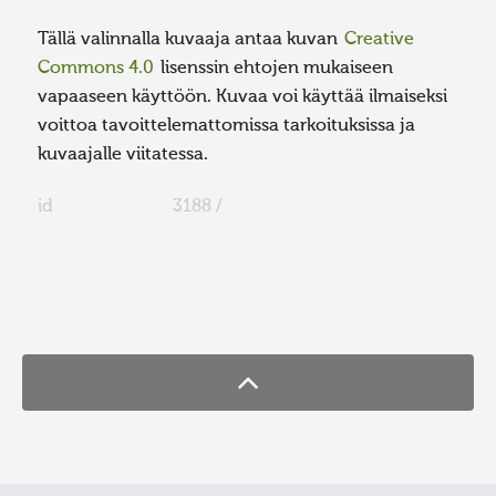
Tällä valinnalla kuvaaja antaa kuvan
Creative
Commons 4.0
lisenssin ehtojen mukaiseen
vapaaseen käyttöön. Kuvaa voi käyttää ilmaiseksi
voittoa tavoittelemattomissa tarkoituksissa ja
kuvaajalle viitatessa.
id
3188 /
FaLang translation system by Faboba