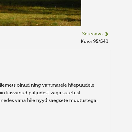
Seuraava
Kuva 95/540
hiiemets olnud ning vanimatele hiiepuudele
iin kasvanud paljudest väga suurtest
ohanedes vana hiie nyydisaegsete muutustega.