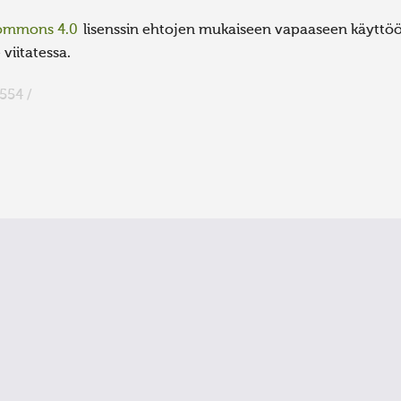
Commons 4.0
lisenssin ehtojen mukaiseen vapaaseen käyttöön
viitatessa.
554 /