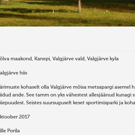
õlva maakond, Kanepi, Valgjärve vald, Valgjärve kyla
algjärve hiis
ärimuste kohaselt olla Valgjärve mõisa metsapargi asemel 
iidud ande. See tamm on yks vähestest allesjäänud kunagi s
iiepuudest. Seistes suursuguselt keset sportimisparki ja k
ktoober 2017
ille Porila