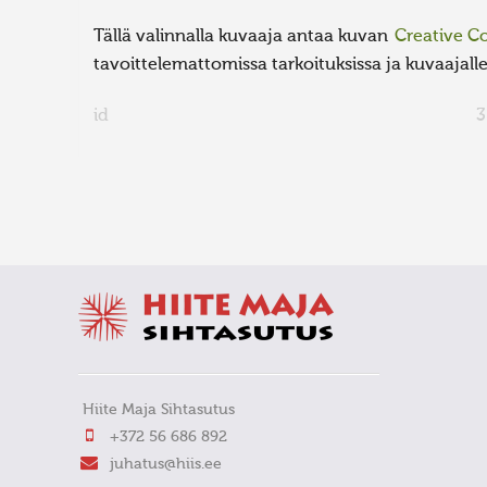
Tällä valinnalla kuvaaja antaa kuvan
Creative 
tavoittelemattomissa tarkoituksissa ja kuvaajalle 
id
3
FaLang translation system by Faboba
Hiite Maja Sihtasutus
+372 56 686 892
juhatus@hiis.ee