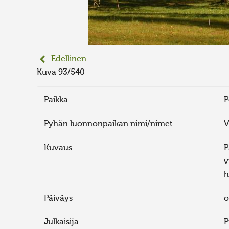
Edellinen
Kuva 93/540
Paikka
P
Pyhän luonnonpaikan nimi/nimet
V
Kuvaus
P
v
h
Päiväys
o
Julkaisija
P