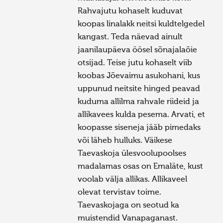
Rahvajutu kohaselt kuduvat
koopas linalakk neitsi kuldtelgedel
kangast. Teda näevad ainult
jaanilaupäeva öösel sõnajalaõie
otsijad. Teise jutu kohaselt viib
koobas Jõevaimu asukohani, kus
uppunud neitsite hinged peavad
kuduma allilma rahvale riideid ja
allikavees kulda pesema. Arvati, et
koopasse siseneja jääb pimedaks
või läheb hulluks. Väikese
Taevaskoja ülesvoolupoolses
madalamas osas on Emaläte, kust
voolab välja allikas. Allikaveel
olevat tervistav toime.
Taevaskojaga on seotud ka
muistendid Vanapaganast.