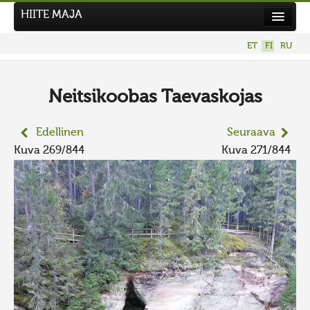
HIITE MAJA
Uutiset
ET
FI
RU
Kuvakilpailut
UUSI KUVAKILPAILU
Neitsikoobas Taevaskojas
Hiite kuvavõistlus 2026
Edellinen
Seuraava
AIEMMAT KILPAILUT
Kuva 269/844
Kuva 271/844