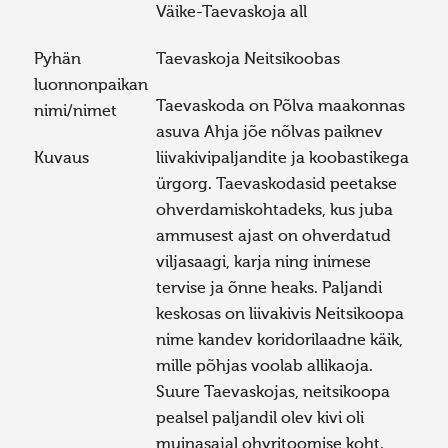
Väike-Taevaskoja all
Pyhän
Taevaskoja Neitsikoobas
luonnonpaikan
Taevaskoda on Põlva maakonnas
nimi/nimet
asuva Ahja jõe nõlvas paiknev
Kuvaus
liivakivipaljandite ja koobastikega
ürgorg. Taevaskodasid peetakse
ohverdamiskohtadeks, kus juba
ammusest ajast on ohverdatud
viljasaagi, karja ning inimese
tervise ja õnne heaks. Paljandi
keskosas on liivakivis Neitsikoopa
nime kandev koridorilaadne käik,
mille põhjas voolab allikaoja.
Suure Taevaskojas, neitsikoopa
pealsel paljandil olev kivi oli
muinasajal ohvritoomise koht.