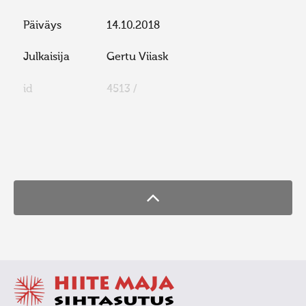
Päiväys
14.10.2018
Julkaisija
Gertu Viiask
id
4513 /
FaLang translation system by Faboba