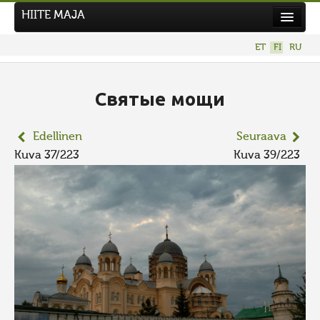
HIITE MAJA
Uutiset
ET
FI
RU
Kuvakilpailut
UUSI KUVAKILPAILU
Святые мощи
Hiite kuvavõistlus 2026
Edellinen
Seuraava
AIEMMAT KILPAILUT
Kuva 37/223
Kuva 39/223