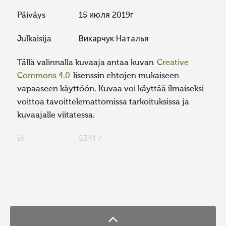
Päiväys
15 июля 2019г
Julkaisija
Викарчук Наталья
Tällä valinnalla kuvaaja antaa kuvan
Creative
Commons 4.0
lisenssin ehtojen mukaiseen
vapaaseen käyttöön. Kuvaa voi käyttää ilmaiseksi
voittoa tavoittelemattomissa tarkoituksissa ja
kuvaajalle viitatessa.
id
5341 /
FaLang translation system by Faboba