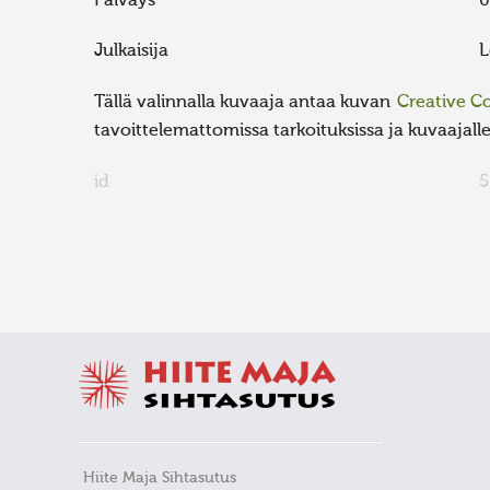
Päiväys
0
Julkaisija
L
Tällä valinnalla kuvaaja antaa kuvan
Creative 
tavoittelemattomissa tarkoituksissa ja kuvaajalle 
id
5
FaLang translation system by Faboba
Hiite Maja Sihtasutus