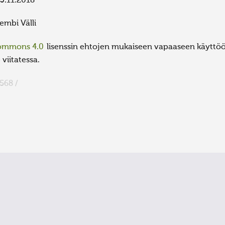
3.11.2018
embi Välli
Commons 4.0
lisenssin ehtojen mukaiseen vapaaseen käyttöön
viitatessa.
568 /