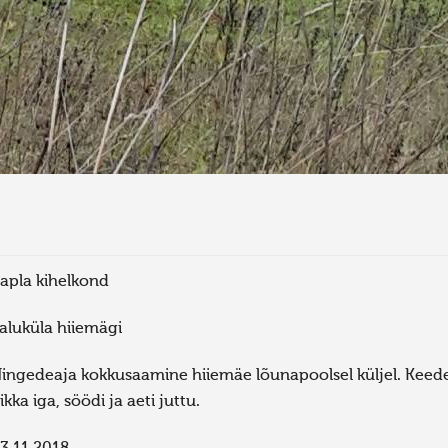
apla kihelkond
aluküla hiiemägi
ingedeaja kokkusaamine hiiemäe lõunapoolsel küljel. Keedet
ikka iga, söödi ja aeti juttu.