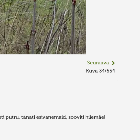
Seuraava
Kuva 34/554
i putru, tänati esivanemaid, sooviti hiiemäel