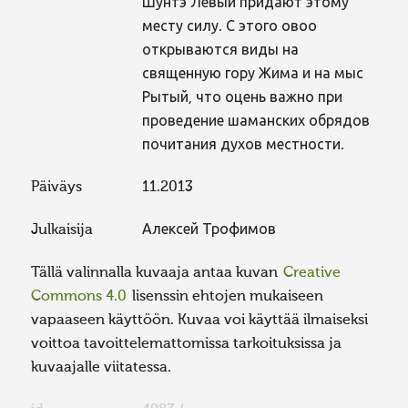
Шунтэ Левый придают этому
месту силу. С этого овоо
открываются виды на
священную гору Жима и на мыс
Рытый, что оцень важно при
проведение шаманских обрядов
почитания духов местности.
Päiväys
11.2013
Julkaisija
Алексей Трофимов
Tällä valinnalla kuvaaja antaa kuvan
Creative
Commons 4.0
lisenssin ehtojen mukaiseen
vapaaseen käyttöön. Kuvaa voi käyttää ilmaiseksi
voittoa tavoittelemattomissa tarkoituksissa ja
kuvaajalle viitatessa.