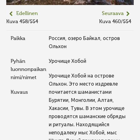
Edellinen
Seuraava
Kuva 458/554
Kuva 460/554
Paikka
Россия, озеро Байкал, остров
Ольхон
Pyhän
Урочище Хобой
luonnonpaikan
Урочище Хобой на острове
nimi/nimet
Ольхон. Это место издревле
Kuvaus
почитается шаманистами
Бурятии, Монголии, Алтая,
Хакасии, Тувы. В этом урочище
проводятся шаманские обряды
и ритуалы. Находящийся
неподалеку мыс Хобой, мыс