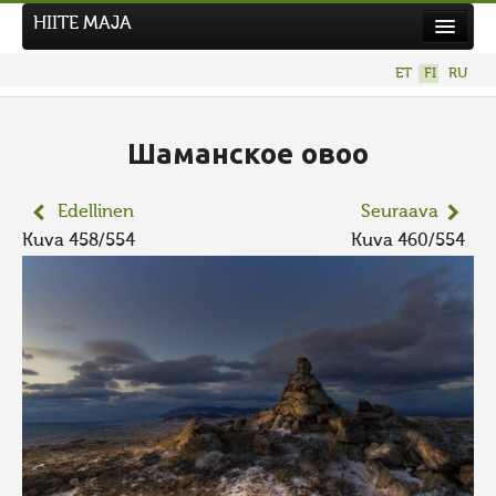
HIITE MAJA
Uutiset
ET
FI
RU
Kuvakilpailut
UUSI KUVAKILPAILU
Шаманское овоо
Hiite kuvavõistlus 2026
Edellinen
Seuraava
AIEMMAT KILPAILUT
Kuva 458/554
Kuva 460/554