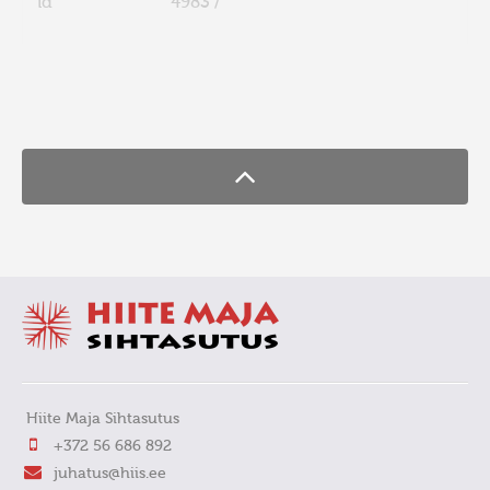
id
4983 /
FaLang translation system by Faboba
Hiite Maja Sihtasutus
+372 56 686 892
juhatus@hiis.ee