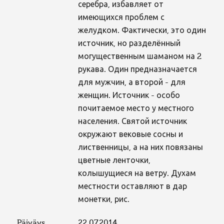
серебра, избавляет от
имеющихся проблем с
желудком. Фактически, это один
источник, но разделённый
могущественным шаманом на 2
рукава. Один предназначается
для мужчин, а второй - для
женщин. Источник - особо
почитаемое место у местного
населения. Святой источник
окружают вековые сосны и
лиственницы, а на них повязаны
цветные ленточки,
колышущиеся на ветру. Духам
местности оставляют в дар
монетки, рис.
Päiväys
22.07.2014