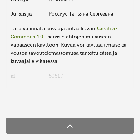
Julkaisija
Россиус Татьяна Сергеевна
Tällä valinnalla kuvaaja antaa kuvan
Creative
Commons 4.0
lisenssin ehtojen mukaiseen
vapaaseen käyttöön. Kuvaa voi käyttää ilmaiseksi
voittoa tavoittelemattomissa tarkoituksissa ja
kuvaajalle viitatessa.
id
5051 /
FaLang translation system by Faboba