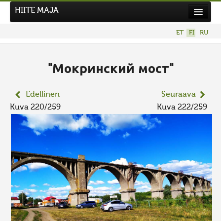
HIITE MAJA
Uutiset
ET
FI
RU
Kuvakilpailut
UUSI KUVAKILPAILU
"Мокринский мост"
Hiite kuvavõistlus 2026
Edellinen
Seuraava
AIEMMAT KILPAILUT
Kuva 220/259
Kuva 222/259