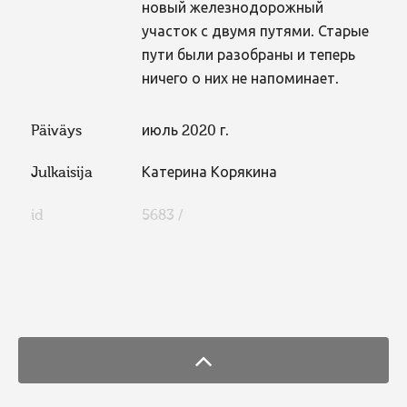
новый железнодорожный
участок с двумя путями. Старые
пути были разобраны и теперь
ничего о них не напоминает.
Päiväys
июль 2020 г.
Julkaisija
Катерина Корякина
id
5683 /
FaLang translation system by Faboba