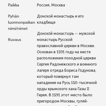
Paikka
Россия, Москва
Pyhän
Донской монастырь и его
luonnonpaikan
кладбище
nimi/nimet
Донско́й монасты́рь — мужской
Kuvaus
монастырь Русской
православной церкви в Москве.
Основан в 1591 году на месте
расположения походной церкви
Сергия Радонежского и военного
лагеря отряда Бориса Годунова,
который повернул там
нападение на Русь 150-тысячной
орды крымского хана Газы II
Гирея. В 1591 этот место было
пригородом Москвы, гуляй-