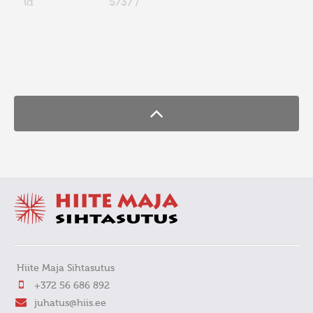
id
5737 /
FaLang translation system by Faboba
Hiite Maja Sihtasutus
+372 56 686 892
juhatus@hiis.ee