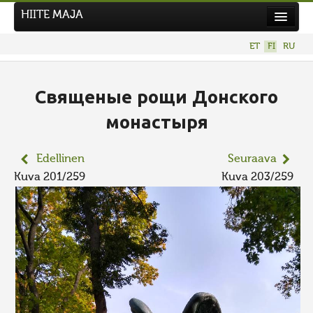
HIITE MAJA
Uutiset
ET
FI
RU
Kuvakilpailut
UUSI KUVAKILPAILU
Священые рощи Донского
Hiite kuvavõistlus 2026
монастыря
AIEMMAT KILPAILUT
Edellinen
Seuraava
Kuva 201/259
Kuva 203/259