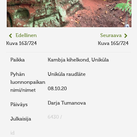
Edellinen
Seuraava
Kuva 163/724
Kuva 165/724
Paikka
Kambja kihelkond, Uniküla
Pyhän
Uniküla raudläte
luonnonpaikan
08.10.20
nimi/nimet
Darja Tumanova
Päiväys
6430 /
Julkaisija
id