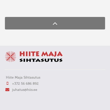
FaLang translation system by Faboba
Hiite Maja Sihtasutus
+372 56 686 892
juhatus@hiis.ee