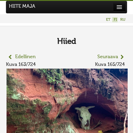
HIITE MAJA
Uutiset
ET
FI
RU
Kuvakilpailut
UUSI KUVAKILPAILU
Hiied
Hiite kuvavõistlus 2026
Edellinen
Seuraava
AIEMMAT KILPAILUT
Kuva 163/724
Kuva 165/724