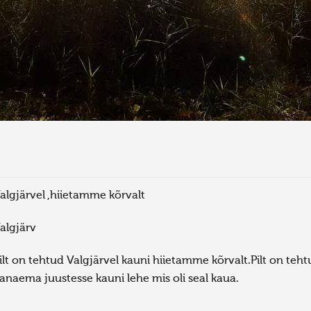
algjärvel ,hiietamme kõrvalt
algjärv
ilt on tehtud Valgjärvel kauni hiietamme kõrvalt.Pilt on teh
anaema juustesse kauni lehe mis oli seal kaua.