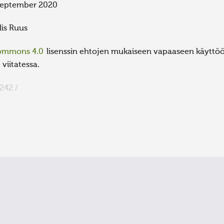
eptember 2020
lis Ruus
Commons 4.0
lisenssin ehtojen mukaiseen vapaaseen käyttöön
viitatessa.
242 /