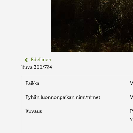
Edellinen
Kuva 300/724
Paikka
V
Pyhän luonnonpaikan nimi/nimet
V
Kuvaus
P
v