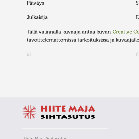
Päiväys
S
Julkaisija
E
Tällä valinnalla kuvaaja antaa kuvan
Creative 
tavoittelemattomissa tarkoituksissa ja kuvaajalle 
id
6
FaLang translation system by Faboba
Hiite Maja Sihtasutus