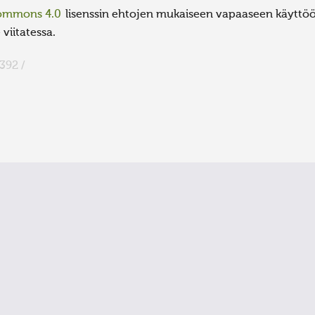
Commons 4.0
lisenssin ehtojen mukaiseen vapaaseen käyttöön
viitatessa.
392 /