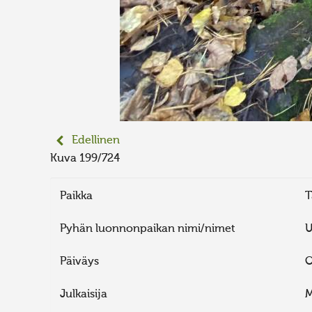
Edellinen
Kuva 199/724
Paikka
T
Pyhän luonnonpaikan nimi/nimet
U
Päiväys
O
Julkaisija
M