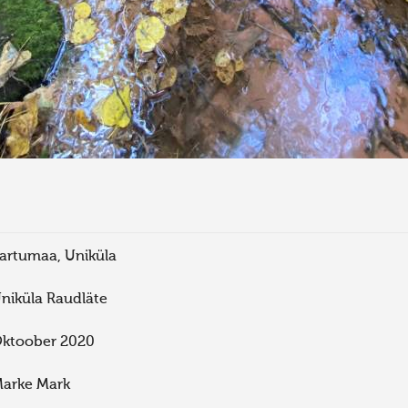
artumaa, Uniküla
niküla Raudläte
ktoober 2020
arke Mark