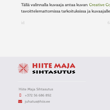
Tällä valinnalla kuvaaja antaa kuvan
Creative 
tavoittelemattomissa tarkoituksissa ja kuvaajalle 
id
6
FaLang translation system by Faboba
Hiite Maja Sihtasutus
+372 56 686 892
juhatus@hiis.ee