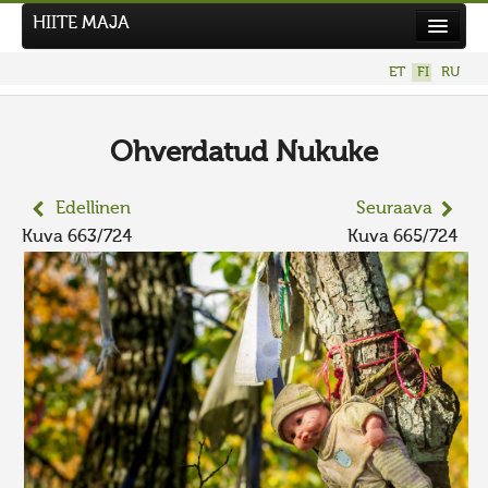
HIITE MAJA
Uutiset
ET
FI
RU
Kuvakilpailut
UUSI KUVAKILPAILU
Ohverdatud Nukuke
Hiite kuvavõistlus 2026
Edellinen
Seuraava
AIEMMAT KILPAILUT
Kuva 663/724
Kuva 665/724