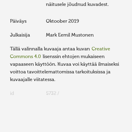
näitusele jõudnud kuvadest.
Päiväys
Oktoober 2019
Julkaisija
Mark Eemil Mustonen
Tällä valinnalla kuvaaja antaa kuvan
Creative
Commons 4.0
lisenssin ehtojen mukaiseen
vapaaseen käyttöön. Kuvaa voi käyttää ilmaiseksi
voittoa tavoittelemattomissa tarkoituksissa ja
kuvaajalle viitatessa.
id
5732 /
FaLang translation system by Faboba