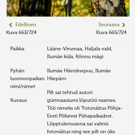
Edellinen
Seuraava
Kuva 663/724
Kuva 665/724
Paikka
Lääne-Virumaa, Haljala vald,
Ilumäe küla, Kõnnu mägi
Pyhän
Ilumäe Hiieniinepuu, Ilumäe
luonnonpaikan
Hiiepärn
nimi/nimet
Pilt sai tehtud autori
Kuvaus
gümnaasiumi lõputöö raames.
Töö nimeks oli "Fotonäitus Põhja-
Eesti Põlistest Pühapaikadest.
Lõpptulemusena sai valmis
fotonäitus ning see pilt on üks