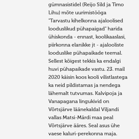
gümnasistidel (Reijo Sild ja Timo
Lihu) mõte uurimistööga
"Tarvastu kihelkonna ajaloolised
looduslikud pühapaigad" harida
ühiskonda - ennast, koolikaaslasi,
piirkonna elanikke jt - ajalooliste
looduslike pühapaikade teemal.
Sellest kõigest tekkis ka endalgi
huvi pühapaikade vastu. 23. mail
2020 käisin koos kooli vilistlastega
ka neid pildistamas ja nendega
lähemalt tutvumas. Kalvipoja ja
Vanapagana lingukivid on
Võrtsjärve läänekaldal Viljandi
vallas Matsi-Märdi maa peal
Võrtsjärve ääres. Seal asus ühe
vaese kaluri-perekonna maja.