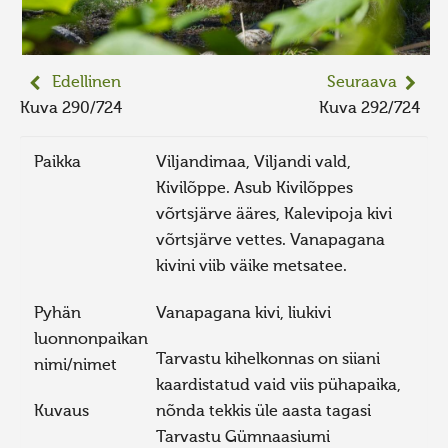
Edellinen
Seuraava
Kuva 290/724
Kuva 292/724
Paikka
Viljandimaa, Viljandi vald,
Kivilõppe. Asub Kivilõppes
võrtsjärve ääres, Kalevipoja kivi
võrtsjärve vettes. Vanapagana
kivini viib väike metsatee.
Pyhän
Vanapagana kivi, liukivi
luonnonpaikan
Tarvastu kihelkonnas on siiani
nimi/nimet
kaardistatud vaid viis pühapaika,
Kuvaus
nõnda tekkis üle aasta tagasi
Tarvastu Gümnaasiumi