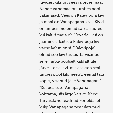
Kividest üks on vees ja teine maal.
Nende vahemaa on umbes pool
vakamaad. Vees on Kalevipoja kivi
ja maal on Vanapagana kivi.. Kivid
on umbes mõlemad sama suured
kui kaluri maja oli. Kevadel, kui on
jääminek, kaitseb Kalevipoja kivi
vaese kaluri onni. "Kalevipojal
olnud see kivi taskus, ta visanud
selle Tartu-poolselt kaldalt üle
järve. Teise kivi, mis asetseb seal
umbes pool kilomeetrit eemal talu
koplis, visanud jälle Vanapagan."
"Kui peaksite Vanapaganat
kohtama, siis ärge kartke. Keegi
Tarvastlane teadnud kõnelda, et
kuigi Vanapagana pea ulatunud