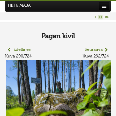
HIITE MAJA
Uutiset
ET
FI
RU
Kuvakilpailut
UUSI KUVAKILPAILU
Pagan kivil
Hiite kuvavõistlus 2026
Edellinen
Seuraava
AIEMMAT KILPAILUT
Kuva 290/724
Kuva 292/724