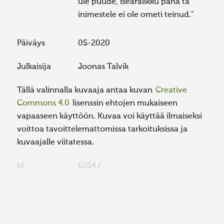
üle puude, iseäralikku paha ta
inimestele ei ole ometi teinud."
Päiväys
05-2020
Julkaisija
Joonas Talvik
Tällä valinnalla kuvaaja antaa kuvan
Creative
Commons 4.0
lisenssin ehtojen mukaiseen
vapaaseen käyttöön. Kuvaa voi käyttää ilmaiseksi
voittoa tavoittelemattomissa tarkoituksissa ja
kuvaajalle viitatessa.
id
6254 /
FaLang translation system by Faboba