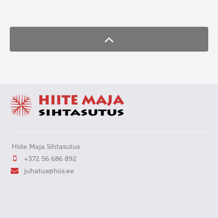
FaLang translation system by Faboba
Hiite Maja Sihtasutus
+372 56 686 892
juhatus@hiis.ee