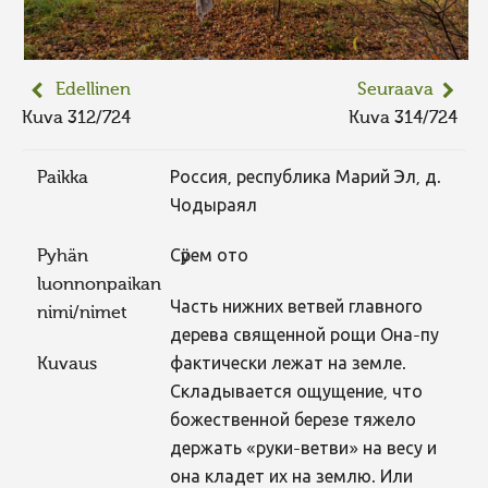
Edellinen
Seuraava
Kuva 312/724
Kuva 314/724
Paikka
Россия, республика Марий Эл, д.
Чодыраял
Pyhän
Сӱрем ото
luonnonpaikan
Часть нижних ветвей главного
nimi/nimet
дерева священной рощи Она-пу
Kuvaus
фактически лежат на земле.
Складывается ощущение, что
божественной березе тяжело
держать «руки-ветви» на весу и
она кладет их на землю. Или