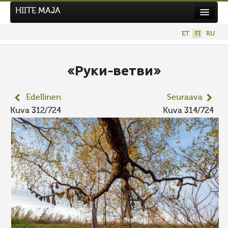
HIITE MAJA
Uutiset
ET
FI
RU
Kuvakilpailut
UUSI KUVAKILPAILU
«Руки-ветви»
Hiite kuvavõistlus 2026
Edellinen
Seuraava
AIEMMAT KILPAILUT
Kuva 312/724
Kuva 314/724