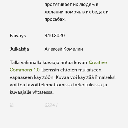
протягивает их людям в
желании помочь в их бедах и
просьбах.
Päiväys
9.10.2020
Julkaisija
Алексей Комелин
Tällä valinnalla kuvaaja antaa kuvan
Creative
Commons 4.0
lisenssin ehtojen mukaiseen
vapaaseen käyttöön. Kuvaa voi käyttää ilmaiseksi
voittoa tavoittelemattomissa tarkoituksissa ja
kuvaajalle viitatessa.
id
6224 /