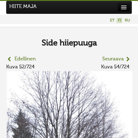
HIITE MAJA
Uutiset
ET
FI
RU
Kuvakilpailut
UUSI KUVAKILPAILU
Side hiiepuuga
Hiite kuvavõistlus 2026
Edellinen
Seuraava
AIEMMAT KILPAILUT
Kuva 52/724
Kuva 54/724