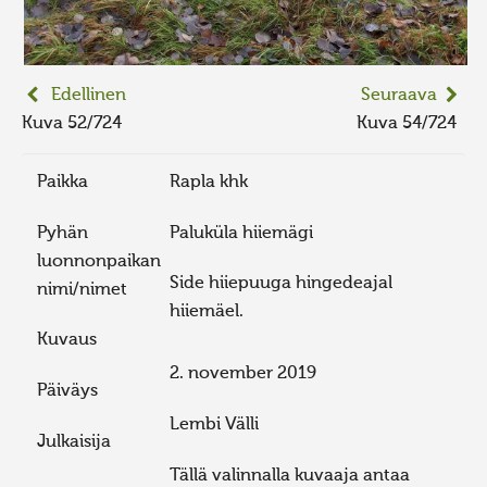
Edellinen
Seuraava
Kuva 52/724
Kuva 54/724
Paikka
Rapla khk
Pyhän
Paluküla hiiemägi
luonnonpaikan
Side hiiepuuga hingedeajal
nimi/nimet
hiiemäel.
Kuvaus
2. november 2019
Päiväys
Lembi Välli
Julkaisija
Tällä valinnalla kuvaaja antaa