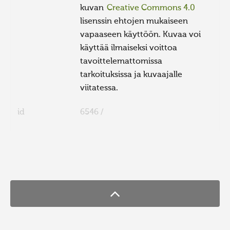
kuvan
Creative Commons 4.0
lisenssin ehtojen mukaiseen
vapaaseen käyttöön. Kuvaa voi
käyttää ilmaiseksi voittoa
tavoittelemattomissa
tarkoituksissa ja kuvaajalle
viitatessa.
id
6546 /
FaLang translation system by Faboba