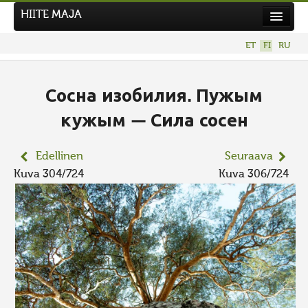
HIITE MAJA
Uutiset
ET
FI
RU
Kuvakilpailut
UUSI KUVAKILPAILU
Сосна изобилия. Пужым
Hiite kuvavõistlus 2026
кужым — Сила сосен
AIEMMAT KILPAILUT
Edellinen
Seuraava
Kuva 304/724
Kuva 306/724