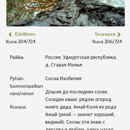
Edellinen
Seuraava
Kuva 304/724
Kuva 306/724
Paikka
Россия, Удмуртская республика,
д. Старая Монья
Pyhän
Сосна Изобилия
luonnonpaikan
Дошли до последних сосен.
nimi/nimet
Соседки наши: рядом огород
Kuvaus
моего деда, Амай Коля из рода
Амай (умой — значит хороший,
видный). Сосны эти знаю с