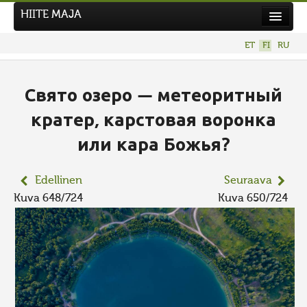
HIITE MAJA
Uutiset
ET
FI
RU
Kuvakilpailut
UUSI KUVAKILPAILU
Свято озеро — метеоритный
Hiite kuvavõistlus 2026
кратер, карстовая воронка
AIEMMAT KILPAILUT
или кара Божья?
Edellinen
Seuraava
Kuva 648/724
Kuva 650/724