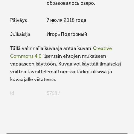
образовалось озеро.
Päiväys
7 июля 2018 года
Julkaisija
Игорь Подгорный
Tällä valinnalla kuvaaja antaa kuvan
Creative
Commons 4.0
lisenssin ehtojen mukaiseen
vapaaseen käyttöön. Kuvaa voi käyttää ilmaiseksi
voittoa tavoittelemattomissa tarkoituksissa ja
kuvaajalle viitatessa.
id
5768 /
FaLang translation system by Faboba