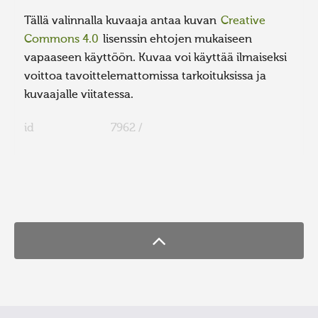
Tällä valinnalla kuvaaja antaa kuvan
Creative
Commons 4.0
lisenssin ehtojen mukaiseen
vapaaseen käyttöön. Kuvaa voi käyttää ilmaiseksi
voittoa tavoittelemattomissa tarkoituksissa ja
kuvaajalle viitatessa.
id
7962 /
FaLang translation system by Faboba