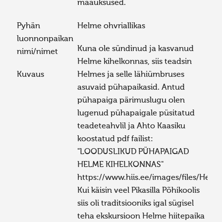
maaüksused.
Pyhän
Helme ohvriallikas
luonnonpaikan
Kuna ole sündinud ja kasvanud
nimi/nimet
Helme kihelkonnas, siis teadsin
Kuvaus
Helmes ja selle lähiümbruses
asuvaid pühapaikasid. Antud
pühapaiga pärimuslugu olen
lugenud pühapaigale püsitatud
teadeteahvlil ja Ahto Kaasiku
koostatud pdf failist:
"LOODUSLIKUD PÜHAPAIGAD
HELME KIHELKONNAS"
https://www.hiis.ee/images/files/He
Kui käisin veel Pikasilla Põhikoolis
siis oli traditsiooniks igal sügisel
teha ekskursioon Helme hiitepaika