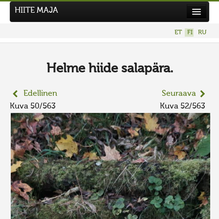
HIITE MAJA
Uutiset
ET
FI
RU
Kuvakilpailut
UUSI KUVAKILPAILU
Helme hiide salapära.
Hiite kuvavõistlus 2026
Edellinen
Seuraava
AIEMMAT KILPAILUT
Kuva 50/563
Kuva 52/563