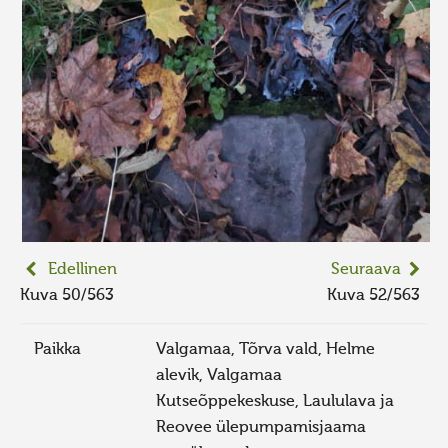
Edellinen
Seuraava
Kuva 50/563
Kuva 52/563
Paikka
Valgamaa, Tõrva vald, Helme
alevik, Valgamaa
Kutseõppekeskuse, Laululava ja
Reovee ülepumpamisjaama