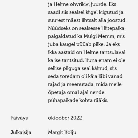
ja Helme ohvrikivi juurde. Eks
saadi siis sealsel kiigel kiigutud ja
suurest mäest lihtsalt alla joostud.
Nüüdseks on sealsesse Hiitepaika
paigaldatud ka Mulgi Memm, mis
juba kaugel püüab pilke. Ja eks
ikka aastaid on Helme tantsulaval
ka ise tantsitud. Kuna enam ei ole
sellise pilguga seal käinud, siis
seda toredam oli käia läbi vanad
rajad ja meenutada, mida meile
õpetaja omal ajal nende
pühapaikade kohta rääkis.
Päiväys
oktoober 2022
Julkaisija
Margit Kolju