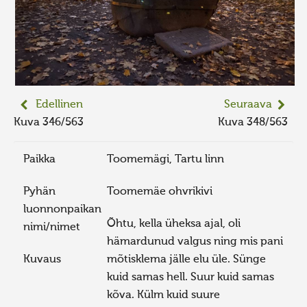
Edellinen
Seuraava
Kuva 346/563
Kuva 348/563
Paikka
Toomemägi, Tartu linn
Pyhän
Toomemäe ohvrikivi
luonnonpaikan
Õhtu, kella üheksa ajal, oli
nimi/nimet
hämardunud valgus ning mis pani
Kuvaus
mõtisklema jälle elu üle. Sünge
kuid samas hell. Suur kuid samas
kõva. Külm kuid suure