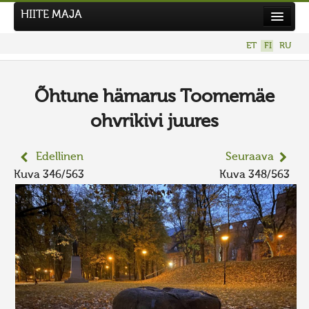
HIITE MAJA
Uutiset
ET
FI
RU
Kuvakilpailut
UUSI KUVAKILPAILU
Õhtune hämarus Toomemäe
Hiite kuvavõistlus 2026
ohvrikivi juures
AIEMMAT KILPAILUT
Edellinen
Seuraava
Kuva 346/563
Kuva 348/563