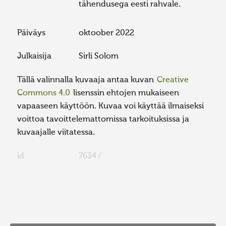
tähendusega eesti rahvale.
Päiväys
oktoober 2022
Julkaisija
Sirli Solom
Tällä valinnalla kuvaaja antaa kuvan
Creative
Commons 4.0
lisenssin ehtojen mukaiseen
vapaaseen käyttöön. Kuvaa voi käyttää ilmaiseksi
voittoa tavoittelemattomissa tarkoituksissa ja
kuvaajalle viitatessa.
id
7634 /
FaLang translation system by Faboba