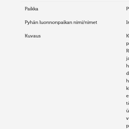
Paikka
P
Pyhän luonnonpaikan nimi/nimet
I
Kuvaus
K
p
R
j
h
d
h
k
e
t
ü
v
p