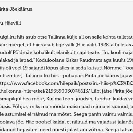
irita Jõekäärus
ru Hiieväli
uigi Iru hiis asub otse Tallinna külje all on selle kohta tallet
aar märget, et hiies asub Iige välli (Hiie väli). 1928. a tal
udolf Põldmäe kohalikult elanikult napi teate: "Iru koolimaj
alakad ja lepad." Koduloolane Oskar Raudmets aga kuulis 1968
iis oli veel 19 sajandi lõpus alles ja seda kutsuti Nõmme-Toom
etsember). Tallinna Iru hiis - pühapaik Pirita jõekäärus [aja
ttps://www.facebook.com/hiiepaik/posts/iru-hiis-p%C3%
ihelkonna-hiieretkel/2195590030746613/ Läbi jäise Pirita jõe
smapilgul hea mõte, Kui ma teoni jõudsin, tundsin kuidas ver
õusis. Põhjus, miks ma mööda maismaad minna ei saanud, pei
le astumisel ei näinud ma mõtet. Seega panin vaimu valmis,
oolava jõe. Hiie poolsel kaldal ei näinud ma vajadust jalanõ
idanud tagasiteel need uuesti jalast ära võtma. Seega tatsasai