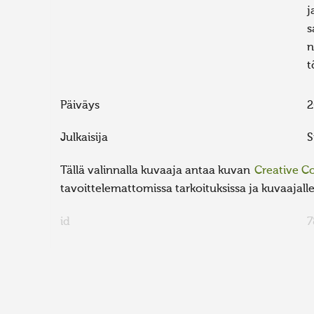
j
s
n
t
Päiväys
2
Julkaisija
S
Tällä valinnalla kuvaaja antaa kuvan
Creative 
tavoittelemattomissa tarkoituksissa ja kuvaajalle 
id
7
FaLang translation system by Faboba