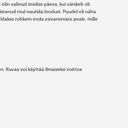
olin valinud imelise päeva, kui värskelt oli
kistanud mul nautida loodust. Puudel oli näha
õeldakse rohkem enda esivanemate peale, mille
. Kuvaa voi käyttää ilmaiseksi voittoa