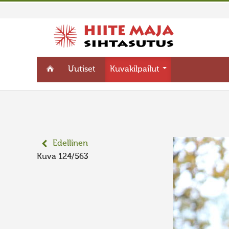
Uutiset
Kuvakilpailut
Edellinen
Kuva 124/563