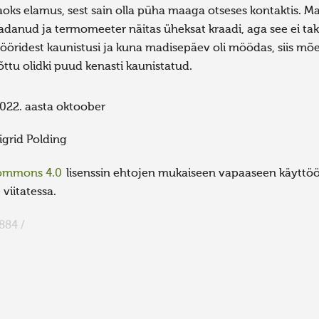
aoks elamus, sest sain olla püha maaga otseses kontaktis. Ma 
adanud ja termomeeter näitas üheksat kraadi, aga see ei ta
ööridest kaunistusi ja kuna madisepäev oli möödas, siis m
õttu olidki puud kenasti kaunistatud.
022. aasta oktoober
igrid Polding
Commons 4.0
lisenssin ehtojen mukaiseen vapaaseen käyttöön
viitatessa.
884 /