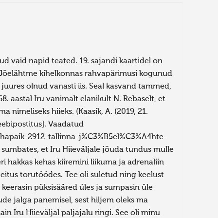
atud vaid napid teated. 19. sajandi kaartidel on
letas Jõelähtme kihelkonnas rahvapärimusi kogunud
a juures olnud vanasti iis. Seal kasvand tammed,
. aastal Iru vanimalt elanikult N. Rebaselt, et
a nimeliseks hiieks. (Kaasik, A. (2019, 21.
veebipostitus]. Vaadatud
BChapaik-2912-tallinna-j%C3%B5el%C3%A4hte-
 sumbates, et Iru Hiieväljale jõuda tundus mulle
i hakkas kehas kiiremini liikuma ja adrenaliin
tus torutöödes. Tee oli suletud ning keelust
 keerasin püksisääred üles ja sumpasin üle
ude jalga panemisel, sest hiljem oleks ma
n Iru Hiieväljal paljajalu ringi. See oli minu