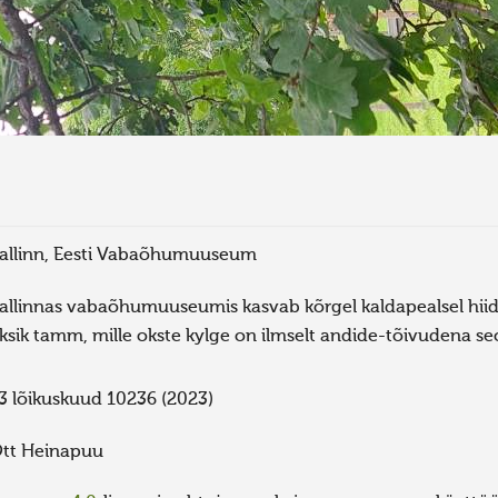
allinn, Eesti Vabaõhumuuseum
allinnas vabaõhumuuseumis kasvab kõrgel kaldapealsel hiid
ksik tamm, mille okste kylge on ilmselt andide-tõivudena seo
3 lõikuskuud 10236 (2023)
tt Heinapuu