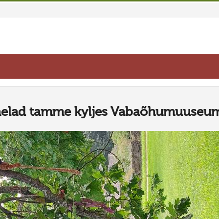
aelad tamme kyljes Vabaõhumuuseum