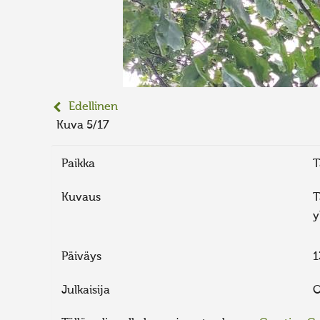
Edellinen
Kuva 5/17
Paikka
T
Kuvaus
T
y
Päiväys
1
Julkaisija
O