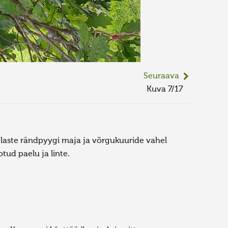
Seuraava
Kuva 7/17
laste rändpyygi maja ja võrgukuuride vahel
tud paelu ja linte.