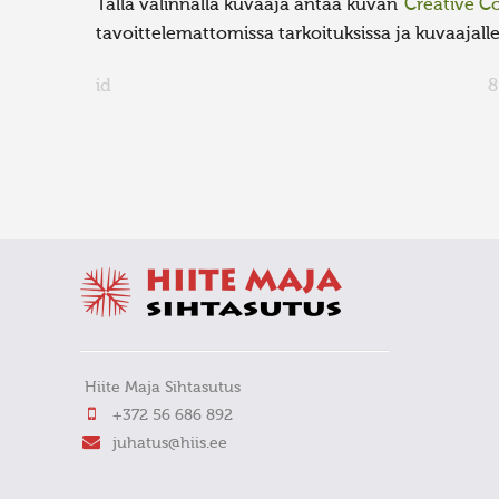
Tällä valinnalla kuvaaja antaa kuvan
Creative 
tavoittelemattomissa tarkoituksissa ja kuvaajalle 
id
8
FaLang translation system by Faboba
Hiite Maja Sihtasutus
+372 56 686 892
juhatus@hiis.ee