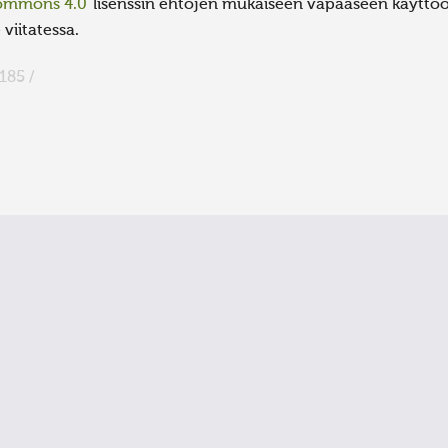
Commons 4.0
lisenssin ehtojen mukaiseen vapaaseen käyttöön
viitatessa.
185 /