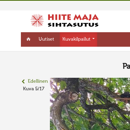
Uutiset
Kuvakilpailut
P
Edellinen
Kuva 5/17