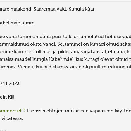
aare maakond, Saaremaa vald, Kungla küla
abelimäe tamm
ee vana tamm on püha puu, talle on annetatud hobuseraud
ammaldunud okste vahel. Sel tammel on kunagi olnud seitse s
amme käin kontrollimas ja pildistamas igal aastal, et näha, 
anaisa maadel Kungla Kabelimäel, kus kunagi olevat olnud p
uremas. Viimati, kui pildistamas käisin oli puult murdunud ük
7.11.2023
eiri Kiil
Commons 4.0
lisenssin ehtojen mukaiseen vapaaseen käyttöön
viitatessa.