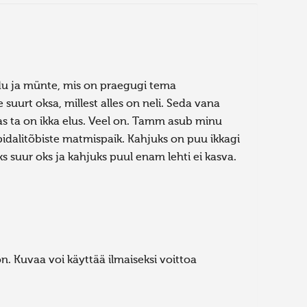
u ja münte, mis on praegugi tema
uurt oksa, millest alles on neli. Seda vana
kas ta on ikka elus. Veel on. Tamm asub minu
idalitõbiste matmispaik. Kahjuks on puu ikkagi
s suur oks ja kahjuks puul enam lehti ei kasva.
. Kuvaa voi käyttää ilmaiseksi voittoa