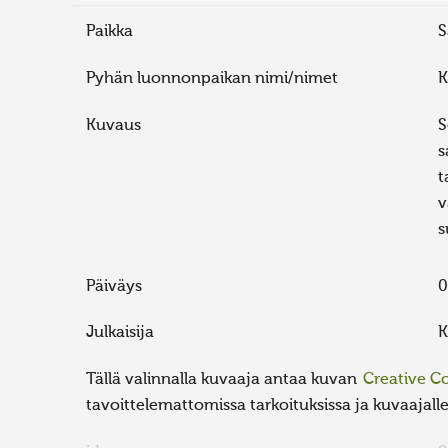
Paikka
S
Pyhän luonnonpaikan nimi/nimet
K
Kuvaus
S
s
t
v
s
Päiväys
0
Julkaisija
K
Tällä valinnalla kuvaaja antaa kuvan
Creative 
tavoittelemattomissa tarkoituksissa ja kuvaajalle 