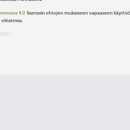
Commons 4.0
lisenssin ehtojen mukaiseen vapaaseen käyttöön
viitatessa.
243 /