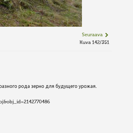
Seuraava
Kuva 142/351
 разного рода зерно для будущего урожая.
obj&obj_id=2142770486