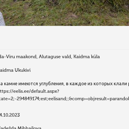
da-Viru maakond, Alutaguse vald, Kaidma küla
aidma Ukukivi
а камне имеются углубления, в каждое из которых клали
ttps://eelis.ee/default.aspx?
tate=2;-294849174;est;eelisand;;&comp=objresult=parand
4.10.2023
adežda Mihhailova