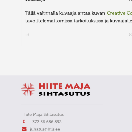
Tällä valinnalla kuvaaja antaa kuvan
Creative 
tavoittelemattomissa tarkoituksissa ja kuvaajalle 
id
8
FaLang translation system by Faboba
Hiite Maja Sihtasutus
+372 56 686 892
juhatus@hiis.ee