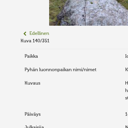
Edellinen
Kuva 140/351
Paikka
I
Pyhän luonnonpaikan nimi/nimet
K
Kuvaus
Н
h
s
Päiväys
1
Julkaisija
N