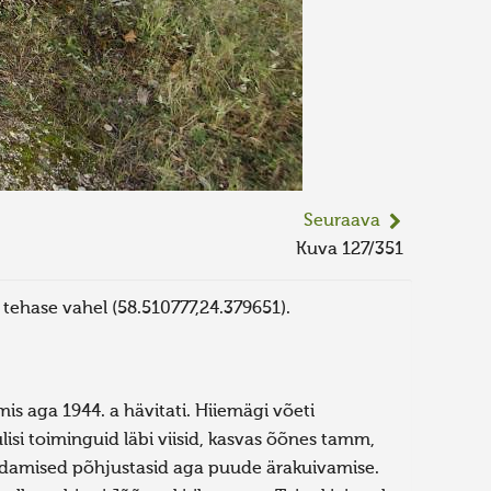
Seuraava
Kuva 127/351
 tehase vahel (58.510777,24.379651).
is aga 1944. a hävitati. Hiiemägi võeti
isi toiminguid läbi viisid, kasvas õõnes tamm,
andamised põhjustasid aga puude ärakuivamise.