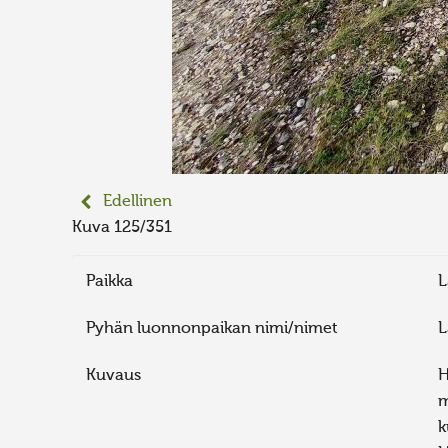
Edellinen
Kuva 125/351
Paikka
L
Pyhän luonnonpaikan nimi/nimet
L
Kuvaus
H
m
k