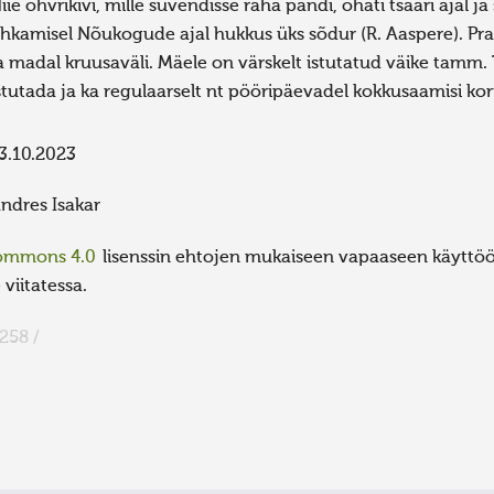
iie ohvrikivi, mille süvendisse raha pandi, õhati tsaari ajal ja
hkamisel Nõukogude ajal hukkus üks sõdur (R. Aaspere). Pra
a madal kruusaväli. Mäele on värskelt istutatud väike tamm.
stutada ja ka regulaarselt nt pööripäevadel kokkusaamisi ko
3.10.2023
ndres Isakar
Commons 4.0
lisenssin ehtojen mukaiseen vapaaseen käyttöön
viitatessa.
258 /