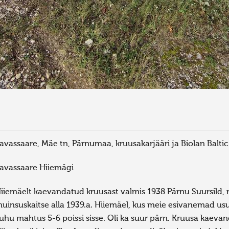
avassaare, Mäe tn, Pärnumaa, kruusakarjääri ja Biolan Baltic
avassaare Hiiemägi
iiemäelt kaevandatud kruusast valmis 1938 Pärnu Suursild, m
uinsuskaitse alla 1939.a. Hiiemäel, kus meie esivanemad usul
uhu mahtus 5-6 poissi sisse. Oli ka suur pärn. Kruusa kaev