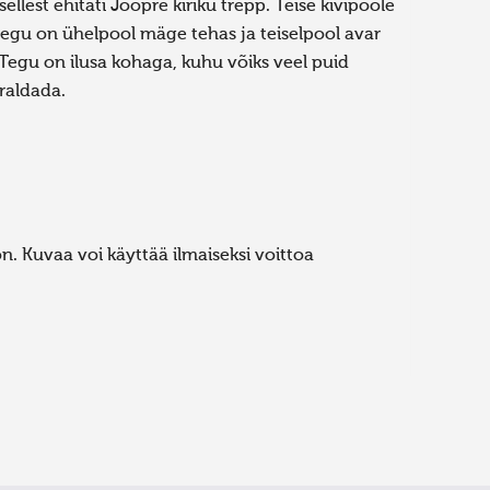
 sellest ehitati Jõõpre kiriku trepp. Teise kivipoole
egu on ühelpool mäge tehas ja teiselpool avar
 Tegu on ilusa kohaga, kuhu võiks veel puid
rraldada.
. Kuvaa voi käyttää ilmaiseksi voittoa