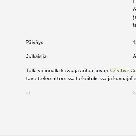
H
õ
j
i
Päiväys
1
Julkaisija
A
Tällä valinnalla kuvaaja antaa kuvan
Creative 
tavoittelemattomissa tarkoituksissa ja kuvaajalle 
id
8
FaLang translation system by Faboba