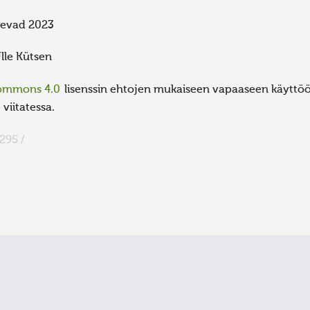
evad 2023
lle Kütsen
Commons 4.0
lisenssin ehtojen mukaiseen vapaaseen käyttöön
viitatessa.
295 /