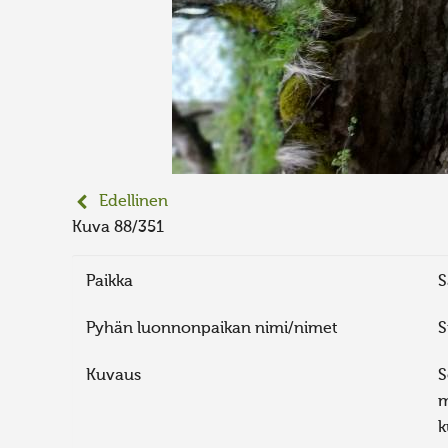
Edellinen
Kuva 88/351
Paikka
S
Pyhän luonnonpaikan nimi/nimet
S
Kuvaus
S
m
k