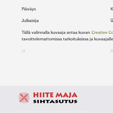
Päiväys
K
Julkaisija
Ü
Tällä valinnalla kuvaaja antaa kuvan
Creative 
tavoittelemattomissa tarkoituksissa ja kuvaajalle 
id
8
FaLang translation system by Faboba