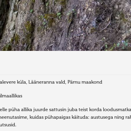
alevere küla, Lääneranna vald, Pärnu maakond
ilmaallikas
elle püha allika juurde sattusin juba teist korda loodusmatkal 
eenutasime, kuidas pühapaigas käituda: austusega ning rahun
utsusid.